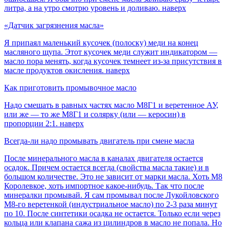
литра, а на утро смотрю уровень и доливаю. наверх
«Датчик загрязнения масла»
Я припаял маленький кусочек (полоску) меди на конец
масляного щупа. Этот кусочек меди служит индикатором —
масло пора менять, когда кусочек темнеет из-за присутствия в
масле продуктов окисления. наверх
Как приготовить промывочное масло
Надо смешать в равных частях масло М8Г1 и веретенное АУ,
или же — то же М8Г1 и солярку (или — керосин) в
пропорции 2:1. наверх
Всегда-ли надо промывать двигатель при смене масла
После минерального масла в каналах двигателя остается
осадок. Причем остается всегда (свойства масла такие) и в
большом количестве. Это не зависит от марки масла. Хоть М8
Королевкое, хоть импортное какое-нибудь. Так что после
минералки промывай. Я сам промывал после Лукойловского
М8-го веретенкой (индустриальное масло) по 2-3 раза минут
по 10. После синтетики осадка не остается. Только если через
кольца или клапана сажа из цилиндров в масло не попала. Но