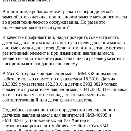
3829) на двигателе ЗМЗ-409.
В принципе, проблема может решаться периодической
заменой этого датчика при плановом замене моторного масла
во время технического обслуживания. Но разве это
нормальный выход из ситуации?
В качестве профилактики, надо проверить совместимость
датчика давления масла и самого указателя давления масла в
системе смазки двигателя. Дело в том, что в датчике встроен
резистивный элемент и при изменении давления масла
меняется сопротивление самого датчика, а разные указатели
воспринимают эти данные по своему.
В Уаз Хантер датчик давления масла ММ-358 нормально
работает только совместно с указателем 15.3810. Датчик
23.3829 с указателем 152.3810, а датчик 3902.3829 только
совместно с указателем давления масла 341.3810. И если какая
то из этих пар у вас не совпадает, то надо менять на
соответствующий или датчик, или указатель.
Подробнее о диагностике и определении неисправности
датчиков давления масла для двигателей ЗМЗ-40905 и
ЗМЗ-40911 установленных на Уаз Хантер и
грузопассажирских автомобилях семейства Уаз-3741
вагонной компоновки и оборудованных стрелочными