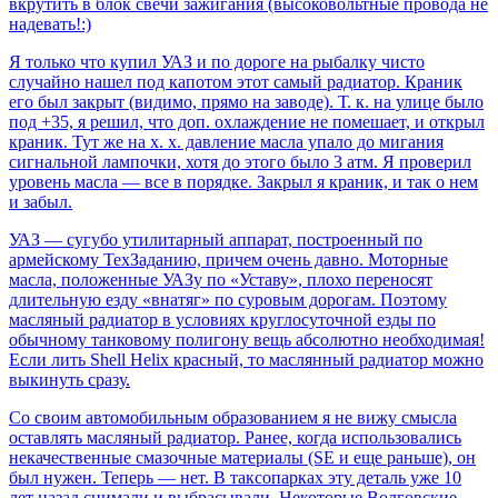
вкрутить в блок свечи зажигания (высоковольтные провода не
надевать!:)
Я только что купил УАЗ и по дороге на рыбалку чисто
случайно нашел под капотом этот самый радиатор. Краник
его был закрыт (видимо, прямо на заводе). Т. к. на улице было
под +35, я решил, что доп. охлаждение не помешает, и открыл
краник. Тут же на х. х. давление масла упало до мигания
сигнальной лампочки, хотя до этого было 3 атм. Я проверил
уровень масла — все в порядке. Закрыл я краник, и так о нем
и забыл.
УАЗ — сугубо утилитарный аппарат, построенный по
армейскому ТехЗаданию, причем очень давно. Моторные
масла, положенные УАЗу по «Уставу», плохо переносят
длительную езду «внатяг» по суровым дорогам. Поэтому
масляный радиатор в условиях круглосуточной езды по
обычному танковому полигону вещь абсолютно необходимая!
Если лить Shell Helix красный, то маслянный радиатор можно
выкинуть сразу.
Со своим автомобильным образованием я не вижу смысла
оставлять масляный радиатор. Ранее, когда использовались
некачественные смазочные материалы (SE и еще раньше), он
был нужен. Теперь — нет. В таксопарках эту деталь уже 10
лет назад снимали и выбрасывали. Некоторые Волговские