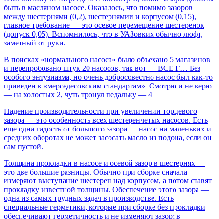
быть в масляном насосе. Оказалось, что помимо зазоров
между шестернями (0,2), шестернямии и корпусом (0,15),
главное требование — это осевое перемещение шестеренок
(допуск 0,05). Вспомнилось, что в УАЗовких обычно люфт,
заметный от руки.
В поисках «нормального насоса» было объехано 5 магазинов
и перепробовано штук 20 насосов, так вот — ВСЕ Г… Без
особого энтузиазма, но очень добросовестно насос был как-то
приведен к «мерседесовским стандартам». Смотрю и не верю
— на холостых 2, чуть тронул педальку — 4.
Падение производительности при увеличении торцевого
зазора — это особенность всех шестеренчетых насосов. Есть
еще одна гадость от большого зазора — насос на маленьких и
средних оборотах не может засосать масло из подона, если он
сам пустой.
Толщина прокладки в насосе и осевой зазор в шестернях —
это две большие разницы. Обычно при сборке сначала
измеряют выступание шестерен над корпусом, а потом ставят
прокладку известной толщины. Обеспечение этого зазора —
одна из самых трудных задач в производстве. Есть
специальные герметики, которые при сборке без прокладки
обеспечивают герметичность и не изменяют зазор; в