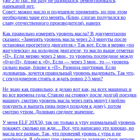
уже 250 тыс. ни разу не разбирался, ремонтировался,
нареканий нет.
Совет: можно масло и подешевле применять, но при этом
необходимо чаще его менять. (Блин, слоган получился во
славу отечественного производителя). наверх
Как правильно измерять уровень масла? В документации
сказано: «Замерять уровень масла через 2-3 минуты после
остановки прогретого двигателя.» Так вот. Если я меряю «по
жигулевски» на холодном двигателе, то масло выше отметки
«П». Если меряю через 2 мин., то уровень посередине между
«0»и»П», ближе к «0». Если — через 3 мин., то — уровень
сильно выше, ближе к «П». Разница ощутимая. Если
доливаешь, хочется правильный уровень выдержать. Так что,
с секундомером стоять и ждать ровно 2,5 мин?
Не знаю как правильно, я делаю вот как, на всех машинах и
во все времена года: Ставлю на стоянку после долгой поездки
машину, смотрю уровень масла через пять минут (люблю
покурить и выпить пива перед походом к дому), потом
смотрю утром. Доливаю среднее значение.
У меня ELF 20Х50, так он только к утру нормальный уровень
покажет, сколько ни жди… Все, что написано это хорошо, но
масла все разные. Так, что проверяй уровнь с утра и не
ошибешься. Я обычно при смене масла заливаю сразу четыре