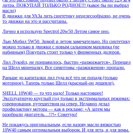
литра. ПОКУПАЙ ТОЛЬКО РОДНОЕ!!! (какое бы ни выбрал
масло)
В движки для УАЗа лить синтетику нецелесообразно, не очень
то движки на это и рассчитаны.
Лично я использую Spectrol 20w50 Летом самое оно.
Лью Мобил 5W50. Зимой и летом замечательно. Но синтетику
можно только в движки с новым сальником маховика (не
набивным) Покупать стоит только у фирменных дилеров.
Лил Лукойл, не понравилось, быстро «разжижается». Перешел
на Шелл минералку. Все симптомы «разжижения» пропали.
Раньше до капиталки лил туда всё что не попадя (только
моторное). Таперь только Шелл (красный-он дешевле).
SHELL 10W40 — то что надо! Только настоящее!
Эксплуатирую круглый год только в экстримальных режимах:
соревнования, путешествия на север. Недавно делал
профилактику мотора — как в рекламе: «А затем мы
разобрали двигатель…!?!» Советую!
Не покажусь оригинальным, если назову масло вязкостью
10W40 самым оптимальным выбором. И для лета, и для зимы.