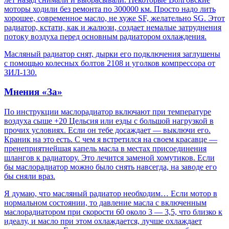
моторы ходили без ремонта по 300000 км. Просто надо лить
хорошее, современное масло, не хуже SF, желательно SG. Этот
радиатор, кстати, как и жалюзи, создает немалые затруднения
потоку воздуха перед основным радиатором охлаждения.
Масляный радиатор снят, дырки его подключения заглушены
с помощью колесных болтов 2108 и уголков компрессора от
ЗИЛ-130.
Мнения «За»
По инструкции маслорадиатор включают при температуре
воздуха сыше +20 Цельсия или езды с большой нагрузкой в
прочих условиях. Если он тебе досаждает — выключи его.
Краник на это есть. С чем я встретился на своем красавце —
пренеприятнейшая капель масла в местах присоединения
шлангов к радиатору. Это лечится заменой хомутиков. Если
бы маслорадиатор можно было снять навсегда, на заводе его
бы сняли враз.
Я думаю, что масляный радиатор необходим… Если мотор в
нормальном состоянии, то давление масла с включенным
маслорадиатором при скорости 60 около 3 — 3,5, что близко к
идеалу, и масло при этом охлаждается, лучше охлаждает