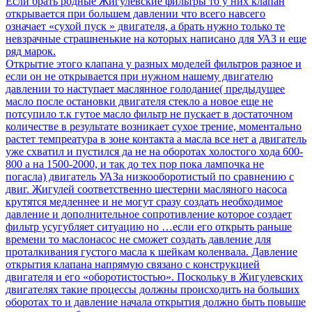
Если брать родные Жигулевские фильтры то у них клапан
открывается при большем давлении что всего навсего
означает «сухой пуск » двигателя, а брать нужно только те
невзрачные страшненькие на которых написано для УАЗ и еще
ряд марок.
Открытие этого клапана у разных моделей фильтров разное и
если он не открывается при нужном нашему двигателю
давлении то наступает маслянное голодание( предыдущее
масло после остановки двигателя стекло а новое еще не
потсупило т.к гутое масло фильтр не пускает в достаточном
количестве в результате возникает сухое трение, моментально
растет темпреатура в зоне контакта а масла все нет а двигатель
уже схватил и пустился да не на оборотах холостого хода 600-
800 а на 1500-2000, и так до тех пор пока лампочка не
погасла) двигатель УАЗа низкооборотистый по сравнению с
двиг. Жигулей соответственно шестерни масляного насоса
крутятся медленнее и не могут сразу создать необходимое
давление и дополнительное сопротивление которое создает
фильтр усугубляет ситуацию но …если его открыть раньше
времени то маслонасос не сможет создать давление для
проталкивания густого масла к шейкам коленвала. Давление
открытия клапана напрямую связано с конструкцией
двигателя и его «оборотистостью». Поскольку в Жигулевских
двигателях такие процессы должны происходить на больших
оборотах то и давление начала открытия должно быть повыше