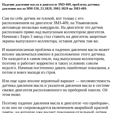
Падение давления масла в двигателе ЗМЗ-409, проблема датчика
давления масла ММ-358, 23.3829, 3902-3829 на ЗМЗ-409.
Сам по себе датчик не плохой, вот только с его
расположением на двигателе ЗМЗ-409, на Ульяновском
автозаводе несколько намудрили. На двигателе это датчик
расположен прямо над выпускным коллектором двигателя.
Начиная с Евро-3 завод стал ставить на двигатель защитные
экраны выпускного коллектора, оставив датчик там же.
И вышеописанная проблема в падении давления масла может
вполне заключаться именно в расположении этого датчика.
Он находится в самом пекле, над выпускным коллектором,
поэтому и работает корректно в таких условиях совсем
недолго. Начиная постепенно давать ошибочные показания, а
потом и вовсе выходя из строя.
Или еще один вполне вероятный вариант — несовместимость
датчика давления масла и указателя давления масла в системе
смазки двигателя расположенного на приборной панели. Об
этом ниже.
Поэтому падение давления масла в двигателе «по приборам»,
если оно не сопровождается включением аварийной красной
лампы, на которую уже выдает показания отдельный датчик