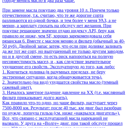
городе менять масло в два раза чаще.
При замене масла покупаю два уровня 10 л. Причем только
отечественное, т.к. считаю, что те же дорогие сорта
разливаются из одной бочки, и тем более у меня УАЗ, а не
мерин, а зарплату грохать на обслугу нет желания. При
покупке решающее значени отдаю индексу API, беру как
правило не ниже, чем SF, хорошо зарекомендовала себя
рязанская 6. Вместе с маслом меняю и фильтр (обычный за 40-
50 руб). Двойной запас затем, что если при доливке заливать
да же тот же сорт, но выпущенный не только другим заводом,
но и в другой смене, то есть риск напороться на полную
несовместимость масел, и , как следствие значительное
ухудшение его свойств. Эксплуатирую до того, как либо:
1. Кончиться доливка (в разумных пределах, не беру
экстренные ситуации, когда обнаруживается течь).
2. Значительно (на вид) ухудшатся свойства масло (темный
сажевый цвет).
3. Началось заметное падение давление на ХХ (т.е. маслянный
фильтр приказывает долго жить).
Как правило что-то одно, но чаще фильтр, наступает через
7500-8000 км. Результат: после 40 тыс. км двиг был разобран
по нужде, лопнула гильза (см. ниже «накрылся двигатель»).
Все, что связано с эксплуатацией масла нареканий не
вызвало. У друга на «Волге» двиг. при такой обслуге прошел