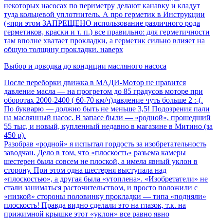
некоторых насосах по периметру делают канавку и кладут
туда кольцевой уплотнитель. А про герметик в Инструкции
(«при этом ЗАПРЕЩЕНО использование различного рода
герметиков, краски и т. п.) все правильно: для герметичности
там вполне хватает прокладки, а герметик сильно влияет на
общую толщину прокладки. наверх
Выбор и доводка до кондиции масляного насоса
После переборки движка в МАДИ-Мотор не нравится
давление масла — на прогретом до 85 градусов моторе при
оборотах 2000-2400 ( 60-70 км/ч)давление чуть больше 2 :-(.
По букварю — должно быть не меньше 3,5! Подозрения пали
на маслянный насос. В запасе были — «родной», прошедший
55 тыс, и новый, купленный недавно в магазине в Митино (за
450 р).
Разобрав «родной» я испытал гордость за изобретательность
заводчан. Дело в том, что «плоскость» разьема камеры
шестерен была совсем не плоской, а имела явный уклон в
сторону. При этом одна шестерня выступала над
«плоскостью», а другая была «утоплена». «Изобретатели» не
стали заниматься расточительством, и просто положили с
«низкой» стороны половинку прокладки — типа «подняли»
плоскость! Правда видно сделали это на глазок, т.к. на
прижимной крышке этот «уклон» все равно явно