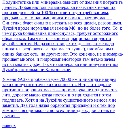
Полуинтетика или минералка-зависит от желания потратить
деньги. Любая настоящая минералка известных ненаших
производителей на 100 % соответствует требованиям,
предъявляемым нашими двигателями к качеству масла.
Синетика будет сильно вытекать из всех щелей, разоришься.
Лукойл вроде нормальная замена М8, но не более того. То, к
чему рука большевика прикоснулась, требует осторожного
обращаться. Там что-то сэкономят, рационализируют и
мучайся потом. На разных заводах их делают, тоже надо
вникать в это(какого завода масло лучше), пломбы там на
одних банках есть, на других нет. Это конечно, не иномарка-
прощает многое, и гидрокомпенсаторов там нет,но зачем
испытывать судьбу. Так что минералка или полусинтетика
Лукойл, но только не Камазовское.
У меня УАЗка пробежал уже 70000 км и никогда не видел
таких полусинтетических излишеств. Нет, я отнюдь не
противник хороших масел — просто рука не поднимается
лить дорогое масло когда постоянно приходится потом
подливать. Хотя и на Лукойле существенного износа я не
заметил. Два года назад обработал присадкой и с тех пор
компрессия одинаковая во всех цилиндрах, двигатель не
дымит…
наверх