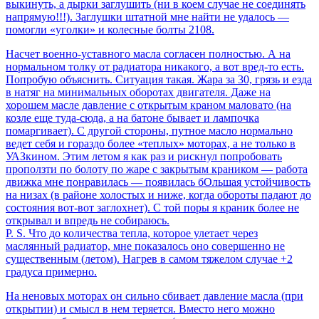
выкинуть, а дырки заглушить (ни в коем случае не соединять
напрямую!!!). Заглушки штатной мне найти не удалось —
помогли «уголки» и колесные болты 2108.
Насчет военно-уставного масла согласен полностью. А на
нормальном толку от радиатора никакого, а вот вред-то есть.
Попробую объяснить. Ситуация такая. Жара за 30, грязь и езда
в натяг на минимальных оборотах двигателя. Даже на
хорошем масле давление с открытым краном маловато (на
козле еще туда-сюда, а на батоне бывает и лампочка
помаргивает). С другой стороны, путное масло нормально
ведет себя и гораздо более «теплых» моторах, а не только в
УАЗкином. Этим летом я как раз и рискнул попробовать
проползти по болоту по жаре с закрытым краником — работа
движка мне понравилась — появилась бОльшая устойчивость
на низах (в районе холостых и ниже, когда обороты падают до
состояния вот-вот заглохнет). С той поры я краник более не
открывал и впредь не собираюсь.
P. S. Что до количества тепла, которое улетает через
маслянный радиатор, мне показалось оно совершенно не
существенным (летом). Нагрев в самом тяжелом случае +2
градуса примерно.
На неновых моторах он сильно сбивает давление масла (при
открытии) и смысл в нем теряется. Вместо него можно