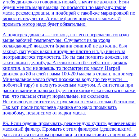
у тебя движок-то говоришь новый, значит не должно. Если
будеш менять марку масла, то посмотри по мануалу, такие
масла рекомендованы, и подбирай с такой-же маркировкой по
вязкости-текучести. А иначе фигня получится может. И
промыть мотор надо будет обязательно.
А подогрев движка — это когда ты его нагреваешь гораздо
выше рабочей температуры. Случается из-за ухода
охлаждающей жидкости (краник сливной не до конца был
закрыт, патрубок какой-нибудь не плотно и т.д.) или из-за
неотрывшегося термостата. Но ты сам помнить должен, не
закипал-ли где-нибудь. А если кто-то без тебя этот движок
кипятил, а ты не знаешь, то посмотри по маслу. Нагрей
движок до 80 и слей грамм 100-200 масла в стакан, например.
Минеральное масло будет похоже на воду (по текучести —
поболтай тару) и пахнуть жженым мазутом. А синтетика при
раскатывании в пальцах будет потихоньку скатываться с кожи
так, что пальцы станут нормальные, не скользкие.
Некипяченую синтетику с рук можно смыть только бензином.
Так вот, после подогрева движка его надо промывать
полюбому, независимо от марки масла.
PS. Если будешь промывать, рекомендую купить дешевенький
масляный фильтр. Промыть с этим фильтром (дешевеньким),
дать слиться остаткам промывки, а потом ставить нормальный