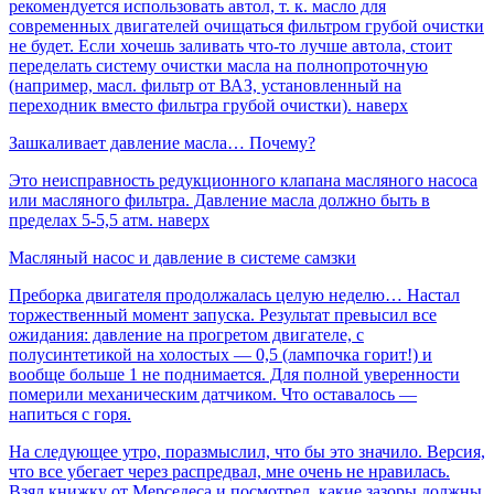
рекомендуется использовать автол, т. к. масло для
современных двигателей очищаться фильтром грубой очистки
не будет. Если хочешь заливать что-то лучше автола, стоит
переделать систему очистки масла на полнопроточную
(например, масл. фильтр от ВАЗ, установленный на
переходник вместо фильтра грубой очистки). наверх
Зашкаливает давление масла… Почему?
Это неисправность редукционного клапана масляного насоса
или масляного фильтра. Давление масла должно быть в
пределах 5-5,5 атм. наверх
Масляный насос и давление в системе самзки
Преборка двигателя продолжалась целую неделю… Настал
торжественный момент запуска. Результат превысил все
ожидания: давление на прогретом двигателе, с
полусинтетикой на холостых — 0,5 (лампочка горит!) и
вообще больше 1 не поднимается. Для полной уверенности
померили механическим датчиком. Что оставалось —
напиться с горя.
На следующее утро, поразмыслил, что бы это значило. Версия,
что все убегает через распредвал, мне очень не нравилась.
Взял книжку от Мерседеса и посмотрел, какие зазоры должны