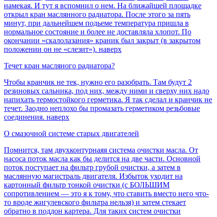
намекая. И тут я вспомнил о нем. На ближайшей площадке
открыл кран маслянного радиатора. После этого за пять
минут, при дальнейшем подьеме температура пришла в
нормальное состояние и более не доставляла хлопот. По
окончании «скалолазания» краник был закрыт (в закрытом
положении он не «слезит»). наверх
Течет кран масляного радиатора?
Чтобы кранчик не тек, нужно его разобрать. Там будут 2
резиновых сальника, под них, между ними и сверху них надо
напихать термостойкого герметика. Я так сделал и кранчик не
течет. Заодно неплохо бы промазать герметиком резьбовые
соединения. наверх
О смазочной системе старых двигателей
Помнится, там двухконтурнаяя система очистки масла. От
насоса поток масла как бы делится на две части. Основной
поток поступает на фильтр грубой очистки, а затем в
маслянную магистраль двигателя. Избыток уходит на
картонный фильтр тонкой очистки (с БОЛЬШИМ
сопротивлением — это я к тому, что ставить вместо него что-
то вроде жигулевского фильтра нельзя) и затем стекает
обратно в поддон картера. Для таких систем очистки