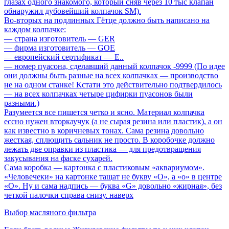
глазах одного знакомого, который сняв через 10 тыс клапан
обнаружил дубовейший колпачок SM).
Во-вторых на подлинных Гётце должно быть написано на
каждом колпачке:
— страна изготовитель — GER
— фирма изготовитель — GOE
— европейский сертификат — E..
— номер пуасона, сделавший данный колпачок -9999 (По идее
они должны быть разные на всех колпачках — производство
не на одном станке! Кстати это действительно подтвердилось
— на всех колпачках четыре цифирки пуасонов были
разными.)
Разумеется все пишется четко и ясно. Материал колпачка
ессно нужен вторкаучук (а не сырая резина или пластик), а он
как известно в коричневых тонах. Сама резина довольно
жесткая, сплющить сальник не просто. В коробочке должно
лежать две оправки из пластика — для предотвращения
закусывания на фаске сухарей.
Сама коробка — картонка с пластиковым «аквариумом».
«Человечеки» на картонке тащат не букву «О», а «о» в центре
«О». Ну и сама надпись — буква «G» довольно «жирная», без
четкой палочки справа снизу. наверх
Выбор масляного фильтра