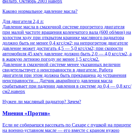
фильтр. Октябрь 2003 наверх
Каково нормальное давление масла?
Для двигателя 2,4 л:
Давление масла в смазочной системе прогретого двигателя
при малой частоте вращения коленчатого вала (600 об/мин) на
холостом ходу при открытом кранике масляного радиатора
должно быть не менее 0,4 кгс/см2; на непрогретом двигателе
давление может достигать 4,5 — 5,0 кгс/см2; при скорости
автомобиля 45 км/ч давление должно быть 2,0 — 4,0 кгс/см2, а
в жаркую летнюю погоду не менее 1,5 кгс/см2.
Давление в смазочной системе менее указанных величин
свидетельствует о неисправности в двигателе. Работа
двигателя при этом должна быть прекращена до устранения
неисправности… Датчик аварийного давления масла
срабатывает при падении давления в системе до 0,4 — 0,8 кгс/
см2.наверх
Нужен ли масляный радиатор? Зачем?
Мнения «Против»
Если не собираешся рассекать по Сахаре с пушкой на прицепе
на военно-уставном масле — его вместе с краном нужно