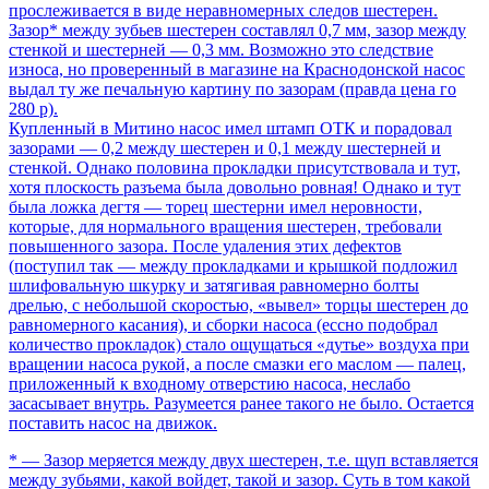
прослеживается в виде неравномерных следов шестерен.
Зазор* между зубьев шестерен составлял 0,7 мм, зазор между
стенкой и шестерней — 0,3 мм. Возможно это следствие
износа, но проверенный в магазине на Краснодонской насос
выдал ту же печальную картину по зазорам (правда цена го
280 р).
Купленный в Митино насос имел штамп ОТК и порадовал
зазорами — 0,2 между шестерен и 0,1 между шестерней и
стенкой. Однако половина прокладки присутствовала и тут,
хотя плоскость разъема была довольно ровная! Однако и тут
была ложка дегтя — торец шестерни имел неровности,
которые, для нормального вращения шестерен, требовали
повышенного зазора. После удаления этих дефектов
(поступил так — между прокладками и крышкой подложил
шлифовальную шкурку и затягивая равномерно болты
дрелью, с небольшой скоростью, «вывел» торцы шестерен до
равномерного касания), и сборки насоса (ессно подобрал
количество прокладок) стало ощущаться «дутье» воздуха при
вращении насоса рукой, а после смазки его маслом — палец,
приложенный к входному отверстию насоса, неслабо
засасывает внутрь. Разумеется ранее такого не было. Остается
поставить насос на движок.
* — Зазор меряется между двух шестерен, т.е. щуп вставляется
между зубьями, какой войдет, такой и зазор. Суть в том какой