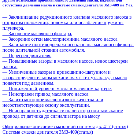
Другие возможные причины низкого давления масла, падения или
отсутствия давления масла в системе смазки двигателя ЗМЗ-409 на Уаз.
— Заклинивание редукционного клапана масляного насоса в
открытом положении, поломка или ослабление пружины
плунжера.
— Засорение масляного фильтра.
— Засорение сетки маслоприемника масляного насоса.
— Залипание противодренажного клапана масляного фильтра
после длительной стоянки автомобиля.
— Перегрев двигателя.
— Повышенные зазоры в масляном насосе, износ шестерен
насоса.
— Увеличенные зазоры в кривошипно-шатунном и
газораспределительном механизмах в тех узлах, куда масло
подается под давлением.
— Пониженный уровень масла в масляном картере.
— Неисправен привод масляного насоса.
— Залито моторное масло низкого качества или
несоответствующее сезону эксплуатации.
— Неисправность датчика сигнализатора или замыкание
провода от датчика до сигнализатора на массу.
Официальное описание смазочной системы дв. 417 (статья)
Система смазки двигателя ЗМЗ-409(статья)