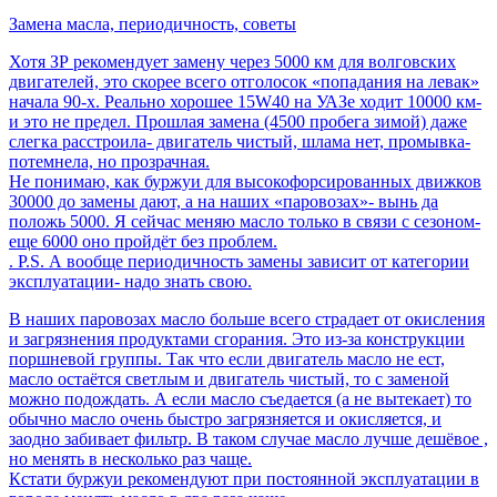
Замена масла, периодичность, советы
Хотя ЗР рекомендует замену через 5000 км для волговских
двигателей, это скорее всего отголосок «попадания на левак»
начала 90-х. Реально хорошее 15W40 на УАЗе ходит 10000 км-
и это не предел. Прошлая замена (4500 пробега зимой) даже
слегка расстроила- двигатель чистый, шлама нет, промывка-
потемнела, но прозрачная.
Не понимаю, как буржуи для высокофорсированных движков
30000 до замены дают, а на наших «паровозах»- вынь да
положь 5000. Я сейчас меняю масло только в связи с сезоном-
еще 6000 оно пройдёт без проблем.
. P.S. А вообще периодичность замены зависит от категории
эксплуатации- надо знать свою.
В наших паровозах масло больше всего страдает от окисления
и загрязнения продуктами сгорания. Это из-за конструкции
поршневой группы. Так что если двигатель масло не ест,
масло остаётся светлым и двигатель чистый, то с заменой
можно подождать. А если масло съедается (а не вытекает) то
обычно масло очень быстро загрязняется и окисляется, и
заодно забивает фильтр. В таком случае масло лучше дешёвое ,
но менять в несколько раз чаще.
Кстати буржуи рекомендуют при постоянной эксплуатации в