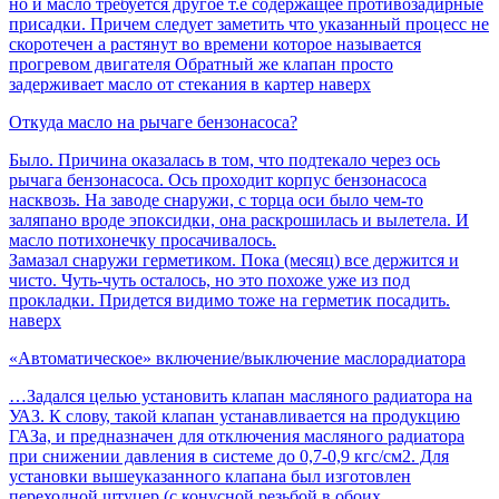
но и масло требуется другое т.е содержащее противозадирные
присадки. Причем следует заметить что указанный процесс не
скоротечен а растянут во времени которое называется
прогревом двигателя Обратный же клапан просто
задерживает масло от стекания в картер наверх
Откуда масло на рычаге бензонасоса?
Было. Причина оказалась в том, что подтекало через ось
рычага бензонасоса. Ось проходит корпус бензонасоса
насквозь. На заводе снаружи, с торца оси было чем-то
заляпано вроде эпоксидки, она раскрошилась и вылетела. И
масло потихонечку просачивалось.
Замазал снаружи герметиком. Пока (месяц) все держится и
чисто. Чуть-чуть осталось, но это похоже уже из под
прокладки. Придется видимо тоже на герметик посадить.
наверх
«Автоматическое» включение/выключение маслорадиатора
…Задался целью установить клапан масляного радиатора на
УАЗ. К слову, такой клапан устанавливается на продукцию
ГАЗа, и предназначен для отключения масляного радиатора
при снижении давления в системе до 0,7-0,9 кгс/см2. Для
установки вышеуказанного клапана был изготовлен
переходной штуцер (с конусной резьбой в обоих