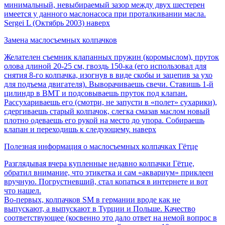
минимальный, невыбираемый зазор между двух шестерен
имеется у данного маслонасоса при проталкивании масла.
Sergei L (Октябрь 2003) наверх
Замена маслосъемных колпачков
Желателен съемник клапанных пружин (коромыслом), пруток
олова длиной 20-25 см, гвоздь 150-ка (его использовал для
снятия 8-го колпачка, изогнув в виде скобы и зацепив за ухо
для подъема двигателя). Выворачиваешь свечи. Ставишь 1-й
цилиндр в ВМТ и подсовываешь пруток под клапан.
Рассухариваешь его (смотри, не запусти в «полет» сухарики),
сдергиваешь старый колпачок, слегка смазав маслом новый
плотно одеваешь его рукой на место до упора. Собираешь
клапан и переходишь к следующему. наверх
Полезная информация о маслосъемных колпачках Гётце
Разглядывая вчера купленные недавно колпачки Гётце,
обратил внимание, что этикетка и сам «аквариум» приклеен
вручную. Погрустневший, стал копаться в интернете и вот
что нашел.
Во-первых, колпачков SM в германии вроде как не
выпускают, а выпускают в Турции и Польше. Качество
соответствующее (косвенно это дало ответ на немой вопрос в