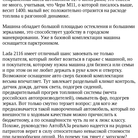
не много, учитывая, что Чери М11, о которой писалось выше,
весит 1400. малый вес положительно отразится на расходе
топлива u разгонной динамике.
Машина обладает большой площадью остекления и большими
зеркалами, это способствует удобству в городском
маневрировании. Уже в базовой комплектации машина
оснащается парктроником.
Lada 2116 имеет отличный шанс завоевать не только
покупателя, который любит возиться в гараже с машиной, но
и покупателя, которому нужна машина для бизнеса или семьи
и при этом он не любит держать в руке ключ и отвертку.
Возможное оснащение авто сверх базовой комплектации
весьма впечатляет. Тут завлекает раздельный климат контроль,
датчик дождя, датчик света, подогрев сидений,
предварительный прогрев топливной системы (мечта
российских автопроизводителей), омыватель фар, подогрев
зеркал. Вот только смутно терзает вопрос: для кого же
предназначается такой навороченный автомобиль, который по
внешности u ходовым качествам можно причислить к
бюджетному, a пo оснащённости чуть лu не к люкс классу.
Похоже, руководство АвтоВАЗа реально надеется на родных
патриотов верит в силу относительно невысокой стоимости
при разнообразии опций. Но почему так тянет с запуском?