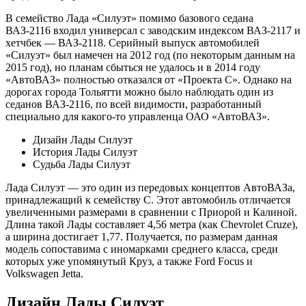
В семейство Лада «Силуэт» помимо базового седана
ВАЗ-2116 входил универсал с заводским индексом ВАЗ-2117 и
хетчбек — ВАЗ-2118. Серийный выпуск автомобилей
«Силуэт» был намечен на 2012 год (по некоторым данным на
2015 год), но планам сбыться не удалось и в 2014 году
«АвтоВАЗ» полностью отказался от «Проекта С». Однако на
дорогах города Тольятти можно было наблюдать один из
седанов ВАЗ-2116, по всей видимости, разработанный
специально для какого-то управленца ОАО «АвтоВАЗ».
Дизайн Лады Силуэт
История Лады Силуэт
Судьба Лады Силуэт
Лада Силуэт — это один из передовых концептов АвтоВАЗа,
принадлежащий к семейству С. Этот автомобиль отличается
увеличенными размерами в сравнении с Приорой и Калиной.
Длина такой Лады составляет 4,56 метра (как Chevrolet Cruze),
а ширина достигает 1,77. Получается, по размерам данная
модель сопоставима с иномарками среднего класса, среди
которых уже упомянутый Круз, а также Ford Focus и
Volkswagen Jetta.
Дизайн Лады Силуэт