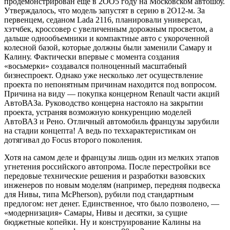
продемонстрирован ещё в 2OO5 году на Московском автошоу.
Утверждалось, что модель запустят в серию в 2O12-м. За
первенцем, седаном Lada 2116, планировали универсал,
хэтчбек, кроссовер с увеличенным дорожным просветом, а
дальше однообъемники и компактные авто с укороченной
колесной базой, которые должны были заменили Самару и
Калину. Фактически впервые с момента создания
«восьмерки» создавался полноценный масштабный
бизнеспроект. Однако уже несколько лет осуществление
проекта по непонятным причинам находится под вопросом.
Причина на виду — покупка концерном Renault части акций
АвтоВАЗа. Руководство концерна настояло на закрытии
проекта, устраняя возможную конкуренцию моделей
АвтоВАЗ и Рено. Отличный автомобиль французы зарубили
на стадии концепта! А ведь по теххарактеристикам он
дотягивал до Focus второго поколения.
Хотя на самом деле и французы лишь один из мелких этапов
угнетения российского автопрома. После перестройки все
передовые технические решения и разработки вазовских
инженеров по новым моделям (например, передняя подвеска
для Нивы, типа McPherson), рубили под стандартным
предлогом: нет денег. Единственное, что было позволено, —
«модернизация» Самары, Нивы и десятки, за сущие
бюджетные копейки. Ну и конструирование Калины на