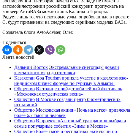
восьмерочной платформе начала 80-х. Западу не нужен в
автомобилестроении российский конкурент, пропускать на
конвеер АвтоВАЗа можно лишь Калины и Приоры.
Радует лишь то, что некоторые узлы, опробованные в проекте
С, будут применены на следующих серийных моделях ВАЗа.
Создатель блога AvtoAdviser, Олег.
Поделиться
Лента новостей
Дальний Восток
Экстремальные снегопады довели
камчатского мэра до отставки
Казахстан
Goa Tourism приняла участие в казахстанско-
индийском бизнес-форуме по туризму в Алматы
Общество
В столице пройдет юбилейный фестиваль
«Московская студенческая весна»
Общество
В Москве создали центр биометрических
испытаний
Общество
Московская акция «Ночь на катке» привлекла
более 6,7 тысячи человек
Общество
В проекте «Активный гражданин» выбрали
самые популярные события «Зимы в Москве»
Общество
Более тысячи бесплатных экскурсий по