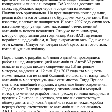
копирующий многие иномарки. ВАЗ собрал достижения
своих зарубежных партнеров и соединил их воедино.
Получилось оригинально. Но производитель пошел дальше,
решив избавиться от сходства с будущими конкурентами. Как
известно, плагиат не поощряется. И вот в 2007 году случилось
настоящее чудо: увидел свет настоящий отечественный
автомобиль нового поколения. Это уже не та иномарка,
которую представили два года назад. АвтоВАЗ тщательно
поработал над дизайном, и Лада видоизменилась. Однако при
этом концепт Силуэт не потерял своей красоты и того стиля,
который удивил публику.
Параллельно с разработкой нового дизайна проводились
работы и над модернизацией автомобиля. АвтоВАЗ решил
оснастить модель вполне современным 1,8-литровым
мотором, выдающим 112 сил. Для 2013 года эта мощность
может показаться не самой большой, но шесть лет назад такой
автомобиль мог затронуть даже оптимистов. Тогда Приора
считалась новейшей моделью, а здесь еще более современная
Лада Силуэт. Передний привод, экономичный и мощный
мотор (по мнению разработчиков, расход топлива находился в
пределах 7 литров на «сотню», что вполне соответствует
объему двигателя), новый дизайн, автоматическая коробка
передач (тогда отечественные автомобили не оснащались
АКПП, а у Силуэта был 5-ступенчатый «автомат») и