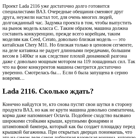
Проект Lada 2116 уже достаточно долго готовится
специалистами ВАЗ. Очередные обещания сменяют друг
друга, неужели настал тот, для очень многих людей,
долгожданный час. Задумка проекта в том, чтобы выпустить
на рынок модель класса C. Таким образом, машина должна
составить конкуренцию, прежде всего корейцам, таким
моделям как Ceed, Cerato, довольно близкая модель — это
китайская Chery M11. Но близкая только в ценовом сегменте,
на деле китаянка не радует длинными передачами, большим
весом в 1400кг и как следствие плохой динамикой разгона
даже с довольно мощным мотором на 119 лошадиных сил. Так
что на фоне конкурентов машина смотрится достаточно
уверенно. Смотрелась бы… Если б была запущена в серию
вовремя…
Lada 2116. Сколько ждать?
Конечно найдутся те, кто снова пустят свои шутки в сторону
продукта ВАЗ, но как не крути машина довольно симпатична,
корма даже напоминает Octavia. Подобное сходство вызвано
широкими стойками крыши, крупными фонарями и
штамповкой бампера, который как бы создает площадку перед
крышкой багажника. При открытых дверцах понимаешь, что
это на самом деле самая добротная вазовская машина, которую