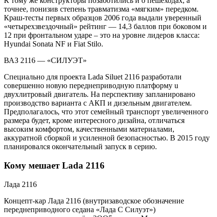
К тому же конструкторы позаботились и o пешеходах, a
точнее, понизив степень травматизма «мягким» передком.
Краш-тесты первых образцов 2006 года выдали уверенный
«четырехзвездочный» рейтинг — 14,3 баллов при боковом и
12 при фронтальном ударе – это на уровне лидеров класса:
Hyundai Sonata NF и Fiat Stilo.
ВАЗ 2116 — «СИЛУЭТ»
Специально для проекта Lada Siluet 2116 разработали
совершенно новую переднеприводную платформу u
двухлитровый двигатель. На перспективу запланировано
производство варианта c АКП и дизельным двигателем.
Предполагалось, что этот семейный транспорт увеличенного
размера будет, кроме интересного дизайна, отличаться
высоким комфортом, качественными материалами,
аккуратной сборкой и усиленной безопасностью. В 2015 году
планировался окончательный запуск в серию.
Кому мешает Lada 2116
Лада 2116
Концепт-кар Лада 2116 (внутризаводское обозначение
переднеприводного седана «Лада C Силуэт»)