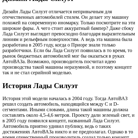
Дизайн Лады Силуэт отличается непривычным для
отечественных автомобилей стилем. Он делает эту машину
похожей на современную иномарку. Только посмотрите на эти
широкие фары. А чего стоит аккуратный бампер? Даже сбоку
Лада Силуэт выглядит превосходно благодаря выразительным
линиям и рельефным поверхностям. А ведь эта машина была
разработана в 2005 году, когда о Приоре знали только
разработчики. Если бы Лада Силуэт появилась в то время, то
рынок бюджетных автомобилей мог бы оказаться в руках
АвтоВАЗа. Возможно, производитель посчитал идею
производства такой машины неразумной, и поэтому концепт
так и не стал серийной моделью.
История Лады Силуэт
История этой модели началась в 2004 году. Тогда АвтоВАЗ
решил создать автомобиль, находящийся между С и D-
сегментами. Иными словами, длина такой машины должна
составлять около 4,5-4,6 метров. Проекту дали зеленый свет, и
в 2005 году появился концепт, названный Лада Силуэт.
Автомобиль приятно удивил публику, ведь о таких
достижениях АвтоВАЗа никто и не предполагал. Однако в то
время отечественный производитель создал только концепт,