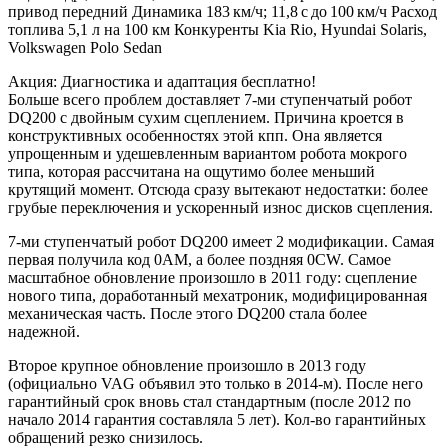
привод передний Динамика 183 км/ч; 11,8 с до 100 км/ч Расход
топлива 5,1 л на 100 км Конкуренты Kia Rio, Hyundai Solaris,
Volkswagen Polo Sedan
Акция: Диагностика и адаптация бесплатно!
Больше всего проблем доставляет 7-ми ступенчатый робот
DQ200 с двойным сухим сцеплением. Причина кроется в
конструктивных особенностях этой кпп. Она является
упрощенным и удешевленным вариантом робота мокрого
типа, которая рассчитана на ощутимо более меньший
крутящий момент. Отсюда сразу вытекают недостатки: более
грубые переключения и ускоренный износ дисков сцепления.
7-ми ступенчатый робот DQ200 имеет 2 модификации. Самая
первая получила код 0AM, а более поздняя 0CW. Самое
масштабное обновление произошло в 2011 году: сцепление
нового типа, доработанный мехатроник, модифицированная
механическая часть. После этого DQ200 стала более
надежной.
Второе крупное обновление произошло в 2013 году
(официально VAG объявил это только в 2014-м). После него
гарантийный срок вновь стал стандартным (после 2012 по
начало 2014 гарантия составляла 5 лет). Кол-во гарантийных
обращений резко снизилось.