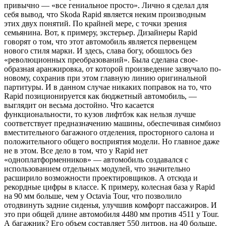
привычно — «все гениальное просто». Лично я сделал для
себя вывод, что Skoda Rapid является неким производным
этих двух понятий. По крайней мере, с точки зрения
семьянина. Вот, к примеру, экстерьер. Дизайнеры Rapid
говорят о том, что этот автомобиль является первенцем
нового стиля марки. И здесь, слава богу, обошлось без
«революционных преобразований». Была сделана свое­
образная аранжировка, от которой произведение зазвучало по-
новому, сохранив при этом главную линию оригинальной
партитуры. И в данном случае никаких поправок на то, что
Rapid позиционируется как бюджетный автомобиль, —
выглядит он весьма достойно. Что касается
функциональности, то кузов лифтбэк как нельзя лучше
соответствует предназначению машины, обеспечивая симбиоз
вместительного багажного отделения, просторного салона и
положительного общего восприятия модели. Но главное даже
не в этом. Все дело в том, что у Rapid нет
«одноплатформенников» — автомобиль создавался с
использованием отдельных модулей, что значительно
расширило возможности проектировщиков. А отсюда и
рекордные цифры в классе. К примеру, колесная база у Rapid
на 90 мм больше, чем у Octavia Tour, что позволило
отодвинуть задние сиденья, улучшив комфорт пассажиров. И
это при общей длине автомобиля 4480 мм против 4511 у Tour.
А багажник? Его объем составляет 550 литров, на 40 больше,