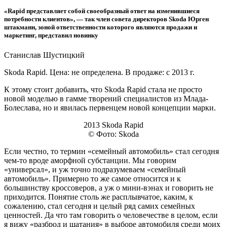
«Rapid представляет собой своеобразный ответ на изменившиеся
потребности клиентов», — так член совета директоров Skoda Юрген
штакманн, зоной ответственности которого являются продажи и
маркетинг, представил новинку
Станислав Шустицкий
Skoda Rapid. Цена: не определена. В продаже: с 2013 г.
К этому стоит добавить, что Skoda Rapid стала не просто
новой моделью в гамме творений специалистов из Млада-
Болеслава, но и явилась первенцем новой концепции марки.
2013 Skoda Rapid
© Фото: Skoda
Если честно, то термин «семейный автомобиль» стал сегодня
чем-то вроде аморфной субстанции. Мы говорим
«универсал», и уж точно подразумеваем «семейный
автомобиль». Примерно то же самое относится и к
большинству кроссоверов, а уж о мини-вэнах и говорить не
приходится. Понятие столь же расплывчатое, каким, к
сожалению, стал сегодня и целый ряд самих семейных
ценностей. Да что там говорить о человечестве в целом, если
я вижу «разброд и шатания» в выборе автомобиля среди моих