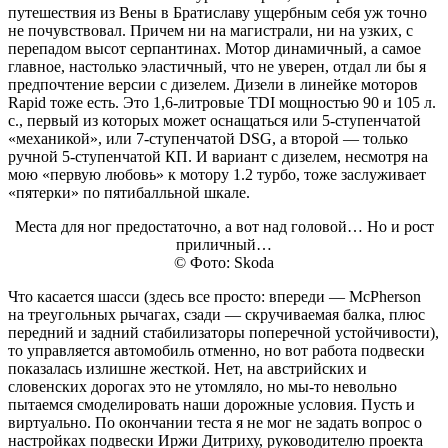
путешествия из Вены в Братиславу ущербным себя уж точно
не почувствовал. Причем ни на магистрали, ни на узких, с
перепадом высот серпантинах. Мотор динамичный, а самое
главное, настолько эластичный, что не уверен, отдал ли бы я
предпочтение версии с дизелем. Дизели в линейке моторов
Rapid тоже есть. Это 1,6‑литровые TDI мощностью 90 и 105 л.
с., первый из которых может оснащаться или 5‑ступенчатой
«механикой», или 7‑ступенчатой DSG, а второй — только
ручной 5‑ступенчатой КП. И вариант с дизелем, несмотря на
мою «первую любовь» к мотору 1.2 турбо, тоже заслуживает
«пятерки» по пятибалльной шкале.
Места для ног предостаточно, а вот над головой… Но и рост
приличный…
© Фото: Skoda
Что касается шасси (здесь все просто: впереди — McPherson
на треугольных рычагах, сзади — скручиваемая балка, плюс
передний и задний стабилизаторы поперечной устойчивости),
то управляется автомобиль отменно, но вот работа подвески
показалась излишне жесткой. Нет, на австрийских и
словенских дорогах это не утомляло, но мы-то невольно
пытаемся смоделировать наши дорожные условия. Пусть и
виртуально. По окончании теста я не мог не задать вопрос о
настройках подвески Иржи Дитриху, руководителю проекта