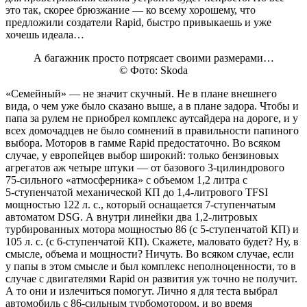
это так, скорее брюзжание — ко всему хорошему, что
предложили создатели Rapid, быстро привыкаешь и уже
хочешь идеала…
А багажник просто потрясает своими размерами…
© Фото: Skoda
«Семейный» — не значит скучный. Не в плане внешнего
вида, о чем уже было сказано выше, а в плане задора. Чтобы и
папа за рулем не приобрел комплекс аутсайдера на дороге, и у
всех домочадцев не было сомнений в правильности папиного
выбора. Моторов в гамме Rapid предостаточно. Во всяком
случае, у европейцев выбор широкий: только бензиновых
агрегатов аж четыре штуки — от базового 3‑цилиндрового
75‑сильного «атмосферника» с объемом 1,2 литра с
5‑ступенчатой механической КП до 1,4‑литрового TFSI
мощностью 122 л. с., который оснащается 7‑ступенчатым
автоматом DSG. А внутри линейки два 1,2‑литровых
турбированных мотора мощностью 86 (с 5‑ступенчатой КП) и
105 л. с. (с 6‑ступенчатой КП). Скажете, маловато будет? Ну, в
смысле, объема и мощности? Ничуть. Во всяком случае, если
у папы в этом смысле и был комплекс неполноценности, то в
случае с двигателями Rapid он развития уж точно не получит.
А то они и излечиться помогут. Лично я для теста выбрал
автомобиль с 86‑сильным турбомотором, и во время