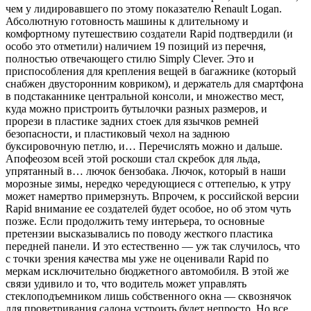
чем у лидировавшего по этому показателю Renault Logan.
Абсолютную готовность машины к длительному и
комфортному путешествию создатели Rapid подтвердили (и
особо это отметили) наличием 19 позиций из перечня,
полностью отвечающего стилю Simply Clever. Это и
приспособления для крепления вещей в багажнике (который
снабжен двусторонним ковриком), и держатель для смартфона
в подстаканнике центральной консоли, и множество мест,
куда можно пристроить бутылочки разных размеров, и
прорези в пластике задних стоек для язычков ремней
безопасности, и пластиковый чехол на заднюю
буксировочную петлю, и… Перечислять можно и дальше.
Апофеозом всей этой роскоши стал скребок для льда,
упрятанный в… лючок бензобака. Лючок, который в наши
морозные зимы, нередко чередующиеся с оттепелью, к утру
может намертво примерзнуть. Впрочем, к российской версии
Rapid внимание ее создателей будет особое, но об этом чуть
позже. Если продолжить тему интерьера, то основные
претензии высказывались по поводу жесткого пластика
передней панели. И это естественно — уж так случилось, что
с точки зрения качества мы уже не оценивали Rapid по
меркам исключительно бюджетного автомобиля. В этой же
связи удивило и то, что водитель может управлять
стеклоподъемником лишь собственного окна — сквознячок
для проветривания салона устроить будет непросто. Но все