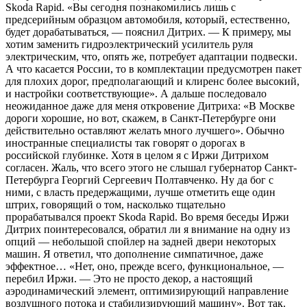
Skoda Rapid. «Вы сегодня познакомились лишь с
предсерийным образцом автомобиля, который, естественно,
будет дорабатываться, — пояснил Дитрих. — К примеру, мы
хотим заменить гидроэлектрический усилитель руля
электрическим, что, опять же, потребует адаптации подвески.
А что касается России, то в комплектации предусмотрен пакет
для плохих дорог, предполагающий и клиренс более высокий,
и настройки соответствующие». А дальше последовало
неожиданное даже для меня откровение Дитриха: «В Москве
дороги хорошие, но вот, скажем, в Санкт-Петербурге они
действительно оставляют желать много лучшего». Обычно
иностранные специалисты так говорят о дорогах в
российской глубинке. Хотя в целом я с Иржи Дитрихом
согласен. Жаль, что всего этого не слышал губернатор Санкт-
Петербурга Георгий Сергеевич Полтавченко. Ну да бог с
ними, с власть предержащими, лучше отметить еще один
штрих, говорящий о том, насколько тщательно
прорабатывался проект Skoda Rapid. Во время беседы Иржи
Дитрих поинтересовался, обратил ли я внимание на одну из
опций — небольшой спойлер на задней двери некоторых
машин. Я ответил, что дополнение симпатичное, даже
эффектное… «Нет, оно, прежде всего, функциональное, —
перебил Иржи. — Это не просто декор, а настоящий
аэродинамический элемент, оптимизирующий направление
воздушного потока и стабилизирующий машину». Вот так.