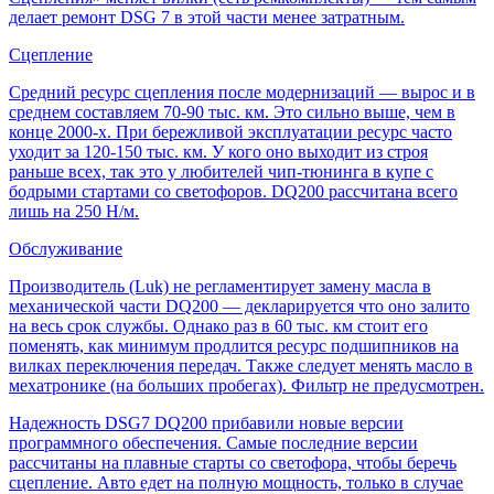
делает ремонт DSG 7 в этой части менее затратным.
Сцепление
Средний ресурс сцепления после модернизаций — вырос и в
среднем составляем 70-90 тыс. км. Это сильно выше, чем в
конце 2000-х. При бережливой эксплуатации ресурс часто
уходит за 120-150 тыс. км. У кого оно выходит из строя
раньше всех, так это у любителей чип-тюнинга в купе с
бодрыми стартами со светофоров. DQ200 рассчитана всего
лишь на 250 Н/м.
Обслуживание
Производитель (Luk) не регламентирует замену масла в
механической части DQ200 — декларируется что оно залито
на весь срок службы. Однако раз в 60 тыс. км стоит его
поменять, как минимум продлится ресурс подшипников на
вилках переключения передач. Также следует менять масло в
мехатронике (на больших пробегах). Фильтр не предусмотрен.
Надежность DSG7 DQ200 прибавили новые версии
программного обеспечения. Самые последние версии
рассчитаны на плавные старты со светофора, чтобы беречь
сцепление. Авто едет на полную мощность, только в случае