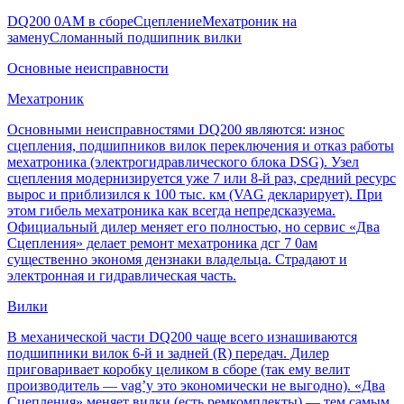
DQ200 0AM в сборе
Сцепление
Мехатроник на
замену
Сломанный подшипник вилки
Основные неисправности
Мехатроник
Основными неисправностями DQ200 являются: износ
сцепления, подшипников вилок переключения и отказ работы
мехатроника (электрогидравлического блока DSG). Узел
сцепления модернизируется уже 7 или 8-й раз, средний ресурс
вырос и приблизился к 100 тыс. км (VAG декларирует). При
этом гибель мехатроника как всегда непредсказуема.
Официальный дилер меняет его полностью, но сервис «Два
Сцепления» делает ремонт мехатроника дсг 7 0ам
существенно экономя дензнаки владельца. Страдают и
электронная и гидравлическая часть.
Вилки
В механической части DQ200 чаще всего изнашиваются
подшипники вилок 6-й и задней (R) передач. Дилер
приговаривает коробку целиком в сборе (так ему велит
производитель — vag’у это экономически не выгодно). «Два
Сцепления» меняет вилки (есть ремкомплекты) — тем самым