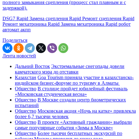
полного замыкания сцепления (процесс стал плавным и с
задержкой).
DSG7 Rapid Замена сцепления Rapid Ремонт сцепления Rapid
Ремонт мехатроника Rapid Замена мехатроника Rapid робот
автомат акпп
Поделиться
Лента новостей
Дальний Восток
Экстремальные снегопады довели
камчатского мэра до отставки
Казахстан
Goa Tourism приняла участие в казахстанско-
индийском бизнес-форуме по туризму в Алматы
Общество
В столице пройдет юбилейный фестиваль
«Московская студенческая весна»
Общество
В Москве создали центр биометрических
испытаний
Общество
Московская акция «Ночь на катке» привлекла
более 6,7 тысячи человек
Общество
В проекте «Активный гражданин» выбрали
самые популярные события «Зимы в Москве»
Общество
Более тысячи бесплатных экскурсий по
районам Москвы проведут до конца года