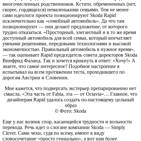
многочисленных родственников. Кстати, обремененных (нет,
скорее, гордящихся) немаленькими семьями. Тем не менее
сами идеологи проекта позиционируют Skoda Rapid
исключительно как «семейный автомобиль». Да что там
позиционируют — они делают предложение, от которого
трудно отказаться. «Просторный, элегантный и в то же время
доступный автомобиль для всей семьи, который впечатляет
умными решениями, передовыми технологиями и высокой
экономичностью. Правильный автомобиль в нужное время»,
— так оценивает Rapid председатель совета директоров Skoda
Винфрид Фаланд. Так и хочется крикнуть в ответ: «Хочу!» А
знаете, что самое интересное? Подобное настроение я
испытывал на всем протяжении теста, проходившего по
дорогам Австрии и Словении.
Мне кажется, что подвергать экстерьер препарированию нет
смысла. «Эта часть от Fabia, эта — от Octavia»… Главное, что
дизайнерам Rapid удалось создать по-настоящему цельный
образ
© Фото: Skoda
Еще у нас возник спор, касающийся трудности и вольности
перевода. Речь идет о слогане компании Skoda — Simply
Clever. Сами чехи, судя по всему, имеют в виду
словосочетание «просто гениально», а вот нам более