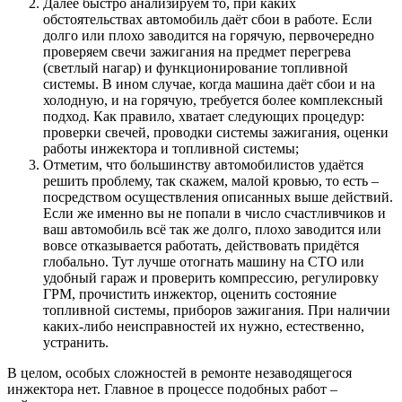
Далее быстро анализируем то, при каких
обстоятельствах автомобиль даёт сбои в работе. Если
долго или плохо заводится на горячую, первочередно
проверяем свечи зажигания на предмет перегрева
(светлый нагар) и функционирование топливной
системы. В ином случае, когда машина даёт сбои и на
холодную, и на горячую, требуется более комплексный
подход. Как правило, хватает следующих процедур:
проверки свечей, проводки системы зажигания, оценки
работы инжектора и топливной системы;
Отметим, что большинству автомобилистов удаётся
решить проблему, так скажем, малой кровью, то есть –
посредством осуществления описанных выше действий.
Если же именно вы не попали в число счастливчиков и
ваш автомобиль всё так же долго, плохо заводится или
вовсе отказывается работать, действовать придётся
глобально. Тут лучше отогнать машину на СТО или
удобный гараж и проверить компрессию, регулировку
ГРМ, прочистить инжектор, оценить состояние
топливной системы, приборов зажигания. При наличии
каких-либо неисправностей их нужно, естественно,
устранить.
В целом, особых сложностей в ремонте незаводящегося
инжектора нет. Главное в процессе подобных работ –