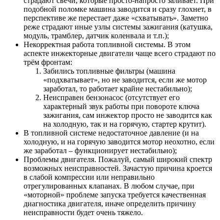
страдают свечи, которые просто-напросто заливает. При
подобной поломке машина заводится и сразу глохнет, в
перспективе же перестает даже «схватывать». Заметно
реже страдают иные узлы системы зажигания (катушка,
модуль, трамблер, датчик коленвала и т.п.);
Некорректная работа топливной системы. В этом
аспекте инжекторные двигатели чаще всего страдают по
трём фронтам:
Забились топливные фильтры (машина
«подхватывает», но не заводится, если же мотор
заработал, то работает крайне нестабильно);
Неисправен бензонасос (отсутствует его
характерный звук работы при повороте ключа
зажигания, сам инжектор просто не заводится как
на холодную, так и на горячую, стартер крутит).
В топливной системе недостаточное давление (и на
холодную, и на горячую заводится мотор неохотно, если
же заработал – функционирует нестабильно);
Проблемы двигателя. Пожалуй, самый широкий спектр
возможных неисправностей. Зачастую причина кроется
в слабой компрессии или неправильно
отрегулированных клапанах. В любом случае, при
«моторной» проблеме запуска требуется качественная
диагностика двигателя, иначе определить причину
неисправности будет очень тяжело.