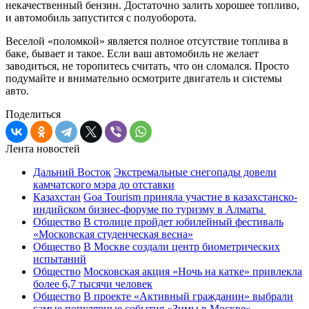
некачественный бензин. Достаточно залить хорошее топливо,
и автомобиль запустится с полуоборота.
Веселой «поломкой» является полное отсутствие топлива в
баке, бывает и такое. Если ваш автомобиль не желает
заводиться, не торопитесь считать, что он сломался. Просто
подумайте и внимательно осмотрите двигатель и системы
авто.
Поделиться
Лента новостей
Дальний Восток
Экстремальные снегопады довели
камчатского мэра до отставки
Казахстан
Goa Tourism приняла участие в казахстанско-
индийском бизнес-форуме по туризму в Алматы
Общество
В столице пройдет юбилейный фестиваль
«Московская студенческая весна»
Общество
В Москве создали центр биометрических
испытаний
Общество
Московская акция «Ночь на катке» привлекла
более 6,7 тысячи человек
Общество
В проекте «Активный гражданин» выбрали
самые популярные события «Зимы в Москве»