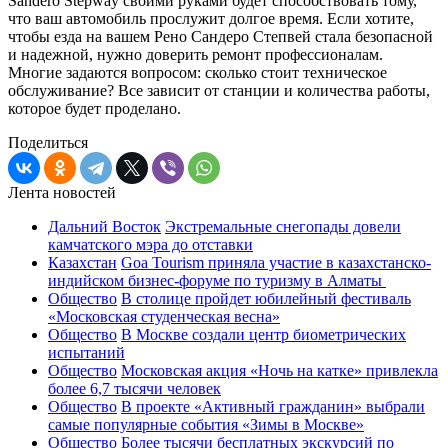
Sandero Stepway своими руками будет способствовать тому,
что ваш автомобиль прослужит долгое время. Если хотите,
чтобы езда на вашем Рено Сандеро Степвей стала безопасной
и надежной, нужно доверить ремонт профессионалам.
Многие задаются вопросом: сколько стоит техническое
обслуживание? Все зависит от станции и количества работы,
которое будет проделано.
Поделиться
Лента новостей
Дальний Восток
Экстремальные снегопады довели
камчатского мэра до отставки
Казахстан
Goa Tourism приняла участие в казахстанско-
индийском бизнес-форуме по туризму в Алматы
Общество
В столице пройдет юбилейный фестиваль
«Московская студенческая весна»
Общество
В Москве создали центр биометрических
испытаний
Общество
Московская акция «Ночь на катке» привлекла
более 6,7 тысячи человек
Общество
В проекте «Активный гражданин» выбрали
самые популярные события «Зимы в Москве»
Общество
Более тысячи бесплатных экскурсий по