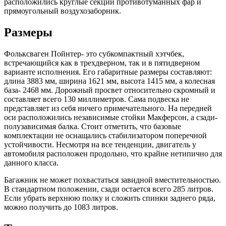
расположились круглые секции противотуманных фар и
прямоугольный воздухозаборник.
Размеры
Фольксваген Пойнтер- это субкомпактный хэтчбек,
встречающийся как в трехдверном, так и в пятидверном
варианте исполнения. Его габаритные размеры составляют:
длина 3883 мм, ширина 1621 мм, высота 1415 мм, а колесная
база- 2468 мм. Дорожный просвет относительно скромный и
составляет всего 130 миллиметров. Сама подвеска не
представляет из себя ничего примечательного. На передней
оси расположились независимые стойки Макферсон, а сзади-
полузависимая балка. Стоит отметить, что базовые
комплектации не оснащались стабилизатором поперечной
устойчивости. Несмотря на все тенденции, двигатель у
автомобиля расположен продольно, что крайне нетипично для
данного класса.
Багажник не может похвастаться завидной вместительностью.
В стандартном положении, сзади остается всего 285 литров.
Если убрать верхнюю полку и сложить спинки заднего ряда,
можно получить до 1083 литров.