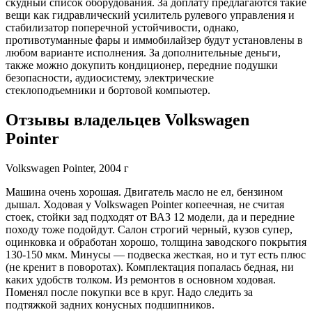
скудный список оборудования. За доплату предлагаются такие
вещи как гидравлический усилитель рулевого управления и
стабилизатор поперечной устойчивости, однако,
противотуманные фары и иммобилайзер будут установлены в
любом варианте исполнения. За дополнительные деньги,
также можно докупить кондиционер, передние подушки
безопасности, аудиосистему, электрические
стеклоподъемники и бортовой компьютер.
Отзывы владельцев Volkswagen
Pointer
Volkswagen Pointer, 2004 г
Машина очень хорошая. Двигатель масло не ел, бензином
дышал. Ходовая у Volkswagen Pointer копеечная, не считая
стоек, стойки зад подходят от ВАЗ 12 модели, да и передние
походу тоже подойдут. Салон строгий черный, кузов супер,
оцинковка и обработан хорошо, толщина заводского покрытия
130-150 мкм. Минусы — подвеска жесткая, но и тут есть плюс
(не кренит в поворотах). Комплектация попалась бедная, ни
каких удобств толком. Из ремонтов в основном ходовая.
Поменял после покупки все в круг. Надо следить за
подтяжкой задних конусных подшипников.