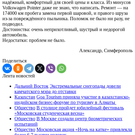
надёжный, комфортный для своей цены и класса. Из минусов
Volkswagen Pointer даже не знаю, что написать. Ремонт — на
174000 км пробега замена первой шаровой, и правого шруза
из-за повреждённого пыльника. Поломок не было ни разу, не
подводил.
Достоинства: очень неприхотливый, шустрый и недорогой
автомобиль.
Недостатки: проблем не было.
Александр, Симферополь
Поделиться
Лента новостей
Дальний Восток
Экстремальные снегопады довели
камчатского мэра до отставки
Казахстан
Goa Tourism приняла участие в казахстанско-
индийском бизнес-форуме по туризму в Алматы
Общество
В столице пройдет юбилейный фестиваль
«Московская студенческая весна»
Общество
В Москве создали центр биометрических
испытаний
Общество
Московская акция «Ночь на катке» привлекла
более 6,7 тысячи человек