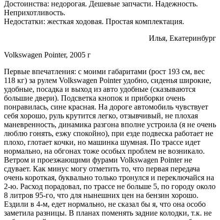
Достоинства: недорогая. Дешевые запчасти. Надежность.
Неприхотливость.
Недостатки: жесткая ходовая. Простая комплектация.
Илья, Екатеринбург
Volkswagen Pointer, 2005 г
Первые впечатления: с моими габаритами (рост 193 см, вес
118 кг) за рулем Volkswagen Pointer удобно, сиденья широкие,
удобные, посадка и выход из авто удобные (сказываются
большие двери). Подсветка кнопок и приборки очень
понравилась, сине красная. На дороге автомобиль чувствует
себя хорошо, руль крутится легко, отзывчивый, не плохая
маневренность, динамика разгона вполне устроила (я не очень
люблю гонять, езжу спокойно), при езде подвеска работает не
плохо, глотает кочки, но машинка шумная. По трассе идет
нормально, на обгонах тоже особых проблем не возникало.
Ветром и проезжающими фурами Volkswagen Pointer не
сдувает. Как минус могу отметить то, что первая передача
очень короткая, буквально только тронулся и переключайся на
2-ю. Расход порадовал, по трассе не больше 5, по городу около
8 литров 95-го, что для нынешних цен на бензин хорошо.
Ездили в 4-м, едет нормально, не сказал бы я, что она особо
заметила разницы. В планах поменять задние колодки, т.к. не