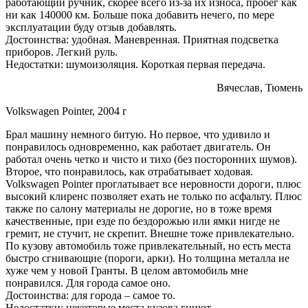
работающий ручник, скорее всего из-за их износа, пробег как
ни как 140000 км. Больше пока добавить нечего, по мере
эксплуатации буду отзыв добавлять.
Достоинства: удобная. Маневренная. Приятная подсветка
приборов. Легкий руль.
Недостатки: шумоизоляция. Короткая первая передача.
Вячеслав, Тюмень
Volkswagen Pointer, 2004 г
Брал машину немного битую. Но первое, что удивило и
понравилось одновременно, как работает двигатель. Он
работал очень четко и чисто и тихо (без посторонних шумов).
Второе, что понравилось, как отрабатывает ходовая.
Volkswagen Pointer проглатывает все неровности дороги, плюс
высокий клиренс позволяет ехать не только по асфальту. Плюс
также по салону материалы не дорогие, но в тоже время
качественные, при езде по бездорожью или ямки нигде не
гремит, не стучит, не скрепит. Внешне тоже привлекательно.
По кузову автомобиль тоже привлекательный, но есть места
быстро сгнивающие (пороги, арки). Но толщина металла не
хуже чем у новой Гранты. В целом автомобиль мне
понравился. Для города самое оно.
Достоинства: для города – самое то.
Недостатки: некоторые места кузова гниют.