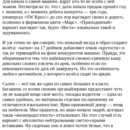
Для начала о самой машине, вдруг кто-то не особо с ней
знаком. Несмотря на то, что с даты начала продаж прошёл год
с лишним, а с момента дебюта концепта — три года,
универсал «SW Кросс» до сих пор выглядит свежо и дорого,
особенно в фирменном цвете «Марс». «Приподнятый»
вариант выглядит так, будто «Веста» изначально такой и
задумывалась.
И уж точно не зря говорят, что немалый вклад в образ создают
колёса: «катки» на 17 дюймов добавляют очков «крутости» и
так не теряющейся на фоне конкурентов машине. Правда, это
оборачивается тем, что набившуюся снежно-грязевую кашу
довольно сложно извлечь из арок, особенно если по
невнимательности дать ей замёрзнуть. Но это особенность
любого автомобиля, у которого колёса сидят по аркам.
Салон — всё так же один из самых больших в классе,
багажник со всеми своими органайзерами предоставит чуть
ли не каждой вещи своё место, посадка водителя — одна из
самых удобных, но материалы отделки по-прежнему не
отличаются изысканностью. Ярко-оранжевый декор — вещь
на любителя. Мне нравится, но знаю немало людей, которых
такая «жизнерадостность» отталкивает. На этот случай есть
вариант с абсолютно нейтральными светло-серыми
вставками. На сиденьях они и вовсе почти белые, что в