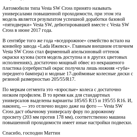
Автомобили типа Vesta SW Cross принято называть
универсалами повышенной проходимости, при этом эта
модель является результатом успешной доработки базовой
«пятидверки» Vesta SW, дебютировавшей вместе с Vesta SW
Cross в июне 2017 года.
В сентябре того же года «вседорожное» семейство встало на
конвейер завода «Lada Ижевск». Главным внешним отличием
Vesta SW Cross стал фирменный апельсиновый оттенок
окраски кузова (хотя модель доступна и в других цветовых
исполнениях), достаточно мощный обвес из некрашеного
пластика (серебристый окрас получила лишь нижняя «губа»
переднего бампера) и модные 17-дюймовые колесные диски с
резиной размерностью 205/55/R17.
По меркам сегмента это «взрослые» колеса с достаточно
низким профилем. В то время как для стандартных
универсалов выделены варианты 185/65 R15 и 195/55 R16. И,
наконец, — это отлично видно даже на фото — Vesta SW
Cross даст обычному универсалу фору по дорожному
просвету (203 мм против 178 мм), соответственно машина
повышенной проходимости имеет иные настройки подвески.
Спасибо, господин Маттин