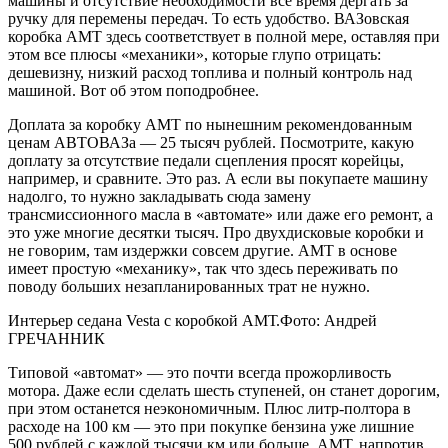
машины и отсутствие необходимости все время дергать за
ручку для перемены передач. То есть удобство. ВАЗовская
коробка АМТ здесь соответствует в полной мере, оставляя при
этом все плюсы «механики», которые глупо отрицать:
дешевизну, низкий расход топлива и полный контроль над
машиной. Вот об этом поподробнее.
Доплата за коробку АМТ по нынешним рекомендованным
ценам АВТОВАЗа — 25 тысяч рублей. Посмотрите, какую
доплату за отсутствие педали сцепления просят корейцы,
например, и сравните. Это раз. А если вы покупаете машину
надолго, то нужно закладывать сюда замену
трансмиссионного масла в «автомате» или даже его ремонт, а
это уже многие десятки тысяч. Про двухдисковые коробки и
не говорим, там издержки совсем другие. АМТ в основе
имеет простую «механику», так что здесь переживать по
поводу больших незапланированных трат не нужно.
Интерьер седана Vesta с коробкой АМТ.Фото: Андрей
ГРЕЧАННИК
Типовой «автомат» — это почти всегда прожорливость
мотора. Даже если сделать шесть ступеней, он станет дорогим,
при этом останется неэкономичным. Плюс литр-полтора в
расходе на 100 км — это при покупке бензина уже лишние
500 рублей с каждой тысячи км или больше. АМТ, напротив,