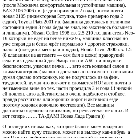
(после Москвича комфортабельная и устойчивая машина),
ВАЗ 2106 2006 г.в. (ездил примерно 2 года), потом почти
новая 2105 (инжекторная 5ступка, тоже примерно года 2
ездил), Toyota Platz 2001 г.в. (машинка досталась в отличном
состоянии ездил 3 года беды не знал, но захотелось большего
и лишканул), Nissan Cefiro 1998 г.в. 2.5 210 л.с. двигатель Neo-
Di который не едет на бензе ниже 95, машинка классная но
уже старая да и бенза жрёт нормально + дорогие страховки,
налоги (поездил 2 месяца и продал), Honda Civic 2000 г.в. 1.5
(8 клапанная на автомате — сам был в шоке) праворукий
седанчик сделанный для Эмиратов ни АБС ни подушки
безопасности, ужасная печка …. зато есть кожаный салон и
климат-контроль ( машина досталась в плохом тех. состоянии
думал сделаю потихоньку, но не получилось из-за фин.
трудностей, думал что вот-вот и сломается НО! авто почти в
неизменном виде по тех. части проездила 3-и года !!! низкий
ей поклон, авто действительно очень надёжное и стойкое,
правда рассчитана для хороших дорог и активной езде
поэтому ходовая довольно жестковата). Все машины
достойны отдельного внимания, но речь сейчас не о них. И
вот теперь ……. ТА-ДАМ! Новая Лада Гранта ))
О последних иномарках, которые были в моём владении
можно найти кучу отзывов, может и я выложу как-нибудь, а
вот Гранта с роботом это довольно свежий экземпляр на