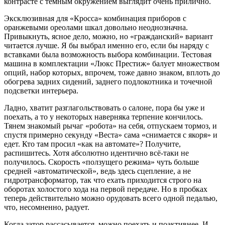
контрасте с тёмным окружением выглядит очень прилично.
Эксклюзивная для «Кросса» комбинация приборов с
оранжевыми ореолами шкал довольно неоднозначна.
Привыкнуть, ясное дело, можно, но «гражданский» вариант
читается лучше. Я бы выбрал именно его, если бы наряду с
вставками была возможность выбора комбинации. Тестовая
машина в комплектации «Люкс Престиж» балует множеством
опций, набор которых, впрочем, тоже давно знаком, вплоть до
обогрева задних сидений, заднего подлокотника и точечной
подсветки интерьера.
Ладно, хватит разглагольствовать о салоне, пора бы уже и
поехать, а то у некоторых наверняка терпение кончилось.
Тянем знакомый рычаг «робота» на себя, отпускаем тормоз, и
спустя примерно секунду «Веста» сама «снимается с якоря» и
едет. Кто там просил «как на автомате»? Получите,
распишитесь. Хотя абсолютно идентично всё-таки не
получилось. Скорость «ползущего режима» чуть больше
средней «автоматической», ведь здесь сцепление, а не
гидротрансформатор, так что ехать приходится строго на
оборотах холостого хода на первой передаче. Но в пробках
теперь действительно можно орудовать всего одной педалью,
что, несомненно, радует.
Когда затор рассасывается, можно поехать и поактивнее. И