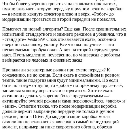
Чтобы более уверенно трогаться на скользких покрытиях,
нужно включить вторую передачу в ручном режиме коробки
— а именно качнуть селектор влево и вверх. «Робот» до
модернизации трогаться со второй передачи не позволял.
Помогает ли новый алгоритм? Еще как. После сравнительных
испытаний стандартного и зимнего режимов я убедился, что в
«стандарте» Vesta SW Cross отказывается ехать, особенно
вверх по скользкому уклону. Все что вы получите — это
нескончаемые пробуксовки. А вот на второй передаче дело
идет. Пусть медленно, неуверенно, но универсал с роботом
выбирается из ледовых и снежных засад.
Пропали ли характерные рывки при смене передач? К
сожалению, не до конца. Если ехать в спокойном и ровном
темпе, такие подергивания будут минимальными. Но если
бить по «газу» от души, то «робот» по-прежнему «ругается»,
заставляя машину дергаться и сотрясаться. Хотите ехать
активно и сделать ускорение более предсказуемым —
активируйте ручной режим и сами переключайтесь «вверх» и
«вниз». Отметим также, что после модернизации коробка
дольше держит выбранную передачу не только в ручном
режиме, но и в Drive. До модернизации коробка могла
самолично переключиться «вверх» в самый неподходящий
момент, например на пике скоростного обгона, обрезав