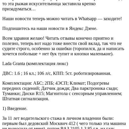
то эта рыжая искусительница заставила крепко
призадуматься…
Наши новости теперь можно читать в Whatsapp — заходите!
Подпишитесь на наши новости в Яндекс Дзене.
Всем здравия желаю! Читать отзывы конечно приятно и
полезно, теперь вот надо тоже внести свой вклад, так что не
судите строго, особенно за ошибки (торопился, да и написать
хочется побольше + нет бук тупит и кнопки маленькие).
Lada Granta (комплектация люкс)
ДВС: 1.6 ; 16 кл.; 106 л/с, КПП: 5ст. роботизированная.
Комплектация: АБС; 2ПБ; 4ЭСП; Климат; Подогревы
передних сидений; Датчик дождя; Два парктроника сзади;
Туманки; Диски R15; Магнитола с сенсорным управлением;
Штатная сигнализация.
1) Введение.
За 11 лет водительского стажа в личном владении были:
первым был дедовский Москвич 412 ( чего только эта машина
не выносила от меня), потом ВАЗ 2105 1.3 85 г.в. на газу