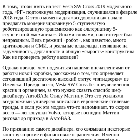
К тому, чтобы взять на тест Vesta SW Cross 2019 модельного
года, «РГ» подтолкнула модернизация, случившаяся в феврале
2018 года. С этого момента для «вседорожника» начали
предлагать модернизированную 5-ступенчатую
роботизированную трансмиссию как альтернативу 5-
ступенчатой «механике». Иными словами, наш интерес был
непраздным. Ведь прежний «робот», как известно, много
критиковали и СМИ, и реальные владельцы, пенявшие на
задумчивость, дерганность и общую «сырость» конструктива.
Как не проверить работу вазовцев?
Однако прежде, чем поделиться нашими впечатлениями от
работы новой коробки, расскажем о том, что определяет
сегодняшний достаточно высокий статус «пятидверки» из
Ижевска. Прежде всего, Vesta SW Cross без преувеличения
красив и органичен, за что нужно сказать спасибо шеф-
дизайнеру АвтоВАЗа Стиву Маттину. Это его усилиями
вседорожный универсал вписался в европейские стилевые
тренды, и если уж эта модель что-то напоминает, то скорее
всего — легковушки Volvo, которые господин Маттин
рисовал до прихода в АвтоВАЗ.
По признанию самого дизайнера, его связывали некоторые
конструкторские и финансовые ограничения. Именно