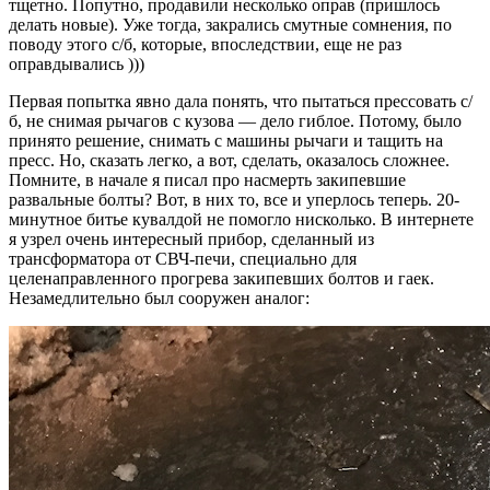
тщетно. Попутно, продавили несколько оправ (пришлось
делать новые). Уже тогда, закрались смутные сомнения, по
поводу этого с/б, которые, впоследствии, еще не раз
оправдывались )))
Первая попытка явно дала понять, что пытаться прессовать с/
б, не снимая рычагов с кузова — дело гиблое. Потому, было
принято решение, снимать с машины рычаги и тащить на
пресс. Но, сказать легко, а вот, сделать, оказалось сложнее.
Помните, в начале я писал про насмерть закипевшие
развальные болты? Вот, в них то, все и уперлось теперь. 20-
минутное битье кувалдой не помогло нисколько. В интернете
я узрел очень интересный прибор, сделанный из
трансформатора от СВЧ-печи, специально для
целенаправленного прогрева закипевших болтов и гаек.
Незамедлительно был сооружен аналог: