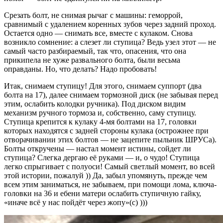
Срезать болт, не снимая рычаг с машины: геморрой,
сравнимый с удалением коренных зубов через задний проход.
Остается одно — снимать все, вместе с кулаком. Снова
возникло сомнение: а слезет ли ступица? Ведь узел этот — не
самый часто разбираемый, так что, опасения, что она
прикипела не хуже развального болта, были весьма
оправданы. Но, что делать? Надо пробовать!
Итак, снимаем ступицу! Для этого, снимаем суппорт (два
болта на 17), далее снимаем тормозной диск (не забывая перед
этим, ослабить колодки ручника). Под диском видим
механизм ручного тормоза и, собственно, саму ступицу.
Ступица крепится к кулаку 4-мя болтами на 17, головки
которых находятся с задней стороны кулака (острожнее при
отворачивании этих болтов — не зацепите пыльник ШРУСа).
Болты откручены — настал момент истины, сойдет ли
ступица? Слегка дергаю её руками — и, о чудо! Ступица
легко спрыгивает с полуоси! Самый светлый момент, во всей
этой истории, пожалуй )) Да, забыл упомянуть, прежде чем
всем этим заниматься, не забываем, при помощи лома, ключа-
головки на 36 и ебени матери ослабить ступичную гайку,
«иначе всё у нас пойдёт через жопу»(с) )))