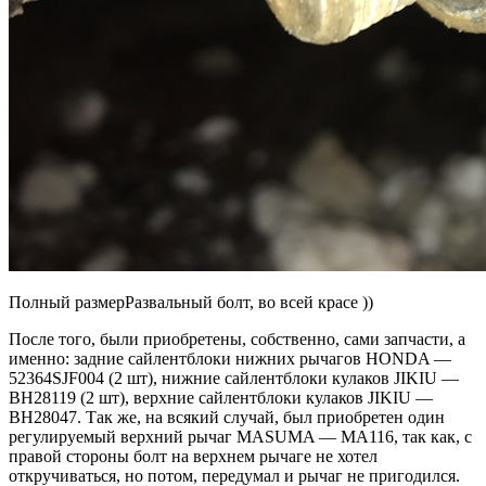
Полный размерРазвальный болт, во всей красе ))
После того, были приобретены, собственно, сами запчасти, а
именно: задние сайлентблоки нижних рычагов HONDA —
52364SJF004 (2 шт), нижние сайлентблоки кулаков JIKIU —
BH28119 (2 шт), верхние сайлентблоки кулаков JIKIU —
BH28047. Так же, на всякий случай, был приобретен один
регулируемый верхний рычаг MASUMA — MA116, так как, с
правой стороны болт на верхнем рычаге не хотел
откручиваться, но потом, передумал и рычаг не пригодился.