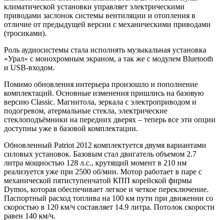
климатической установки управляет электрическими
приводами заслонок системы вентиляции и отопления в
отличие от предыдущей версии с механическими приводами
(тросиками).
Роль аудиосистемы стала исполнять музыкальная установка
«Урал» с монохромным экраном, а так же с модулем Bluetooth
и USB-входом.
Помимо обновления интерьера произошло и пополнение
комплектаций. Основные изменения пришлись на базовую
версию Classic. Магнитола, зеркала с электроприводом и
подогревом, атермальные стекла, электрические
стеклоподъёмники на передних дверях – теперь все эти опции
доступны уже в базовой комплектации.
Обновленный Patriot 2012 комплектуется двумя вариантами
силовых установок. Базовым стал двигатель объемом 2.7
литра мощностью 128 л.с., крутящий момент в 210 нм
реализуется уже при 2500 об/мин. Мотор работает в паре с
механической пятиступенчатой КПП корейской фирмы
Dymos, которая обеспечивает легкое и четкое переключение.
Паспортный расход топлива на 100 км пути при движении со
скоростью в 120 км/ч составляет 14.9 литра. Потолок скорости
равен 140 км/ч.