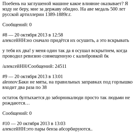
Поебень на заглушеной машине какое влияние оказывает? Я
мзду не беру, мне за державу обидно. На аве медаль 500 лет
русской артиллерии 1389-1889г.г.
Сообщений: 0
#8 — 20 октября 2013 в 12:58
алексейНН:но сначало придётся их осушить, а это вскрывать
у тебя их два! у меня один так да я осушал вскрытием, когда
проводил ревизию совмещенную с калибровкой бк
/алексейНН/Сообщений: 24511
#9 — 20 октября 2013 в 13:01
aleonov:Баки не мяты, на правильных заправках под горлышко
входит два раза по 38
остаток бултыхается до заборникалюди просто так людьми не
рождаются…
Сообщений: 0
#10 — 20 октября 2013 в 13:03
алексейНН:это пары бенза абсорбируются..