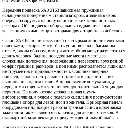
системой ABS фирмы Bosch.
Передняя подвеска УАЗ 3163 зависимая пружинная
оснащённая поперечным стабилизатором, а задняя в свою
очередь базируется на полуэллиптических малолистовых
рессорах. Обе подвески оборудованы гидравлическими
телескопическими амортизаторами двухстороннего действия.
Салон УАЗ Patriot пятиместный с четырьмя дополнительными
сиденьями, которые могут быть установлены в багажном
отсеке, таким образом, внутри автомобиля могут разместиться
девять человек. Задние посадочные места имеют два
сложенных положения, позволяющие перевозить груз разной
конфигурации и размеров, а под ними располагается ящик для
инструментов и принадлежностей. Обшивка дверных
панелей, салона, центрального тоннеля и сидений — всё
выполнено в одном стиле. В продолжение кожуха между
передними сиденьями установлен дополнительный ящик для
перчаток. На полу кузова уложена новая шумо-
виброизоляция, а рядом с педалью сцепления предусмотрена
площадка-опора для левой ноги водителя. Приборная панель
оборудована индикацией работы трансмиссии, а ключ замка
зажигания также является и ключом для дверных замков. В
стандартной комплектации предусмотрен и иммобилайзер.
Производство внедорожников УАЗ 3163 Patriot успешно