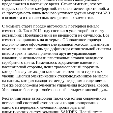
продолжается в настоящее время. Стоит отметить, что эта
модель, став более комфортной, не стала менее практичной, а
её проходимость лишь немного уступает другим моделям УАЗ
в основном из-за навесных декоративных элементов.
С момента старта продаж автомобиль претерпел немало
изменений. Так в 2012 году состоялся уже второй по счету
рестайлинг. Преобразований во внешности не случилось. Все
изменения пришлись на интерьер. Обновленное торпедо
получило иное оформление центральной консоли, дизайнеры
поместили на нее лишь два дефлектора отопительной системы
вместо трех, а также применили другие управляющие
клавиши, и использовали пластиковые вставки холодного
серебряного цвета. Изменилось оформление панели и с
пассажирской стороны, исчез травмоопасный поручень,
который в случае аварии мог стать источником серьезных
увечий. Кнопки электрических стеклоподъемников вынесли
на панель, которая находится между передними сидениями,
там же расположены элементы управления подогрева кресел.
Установили более травмобезопасный четырехспицевой руль.
Рестайлинговые автомобили также оснастили современной
встроенной системой отопления и кондиционирования
одного из передовых немецких производителей
климатических систем компании SANDEN. Новый пульт