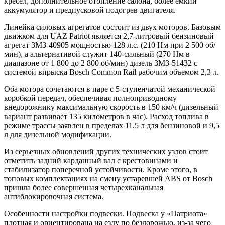
кресел, дополнительное отопление салона, более емкий
аккумулятор и предпусковой подогрев двигателя.
Линейка силовых агрегатов состоит из двух моторов. Базовым
движком для UAZ Patriot является 2,7-литровый бензиновый
агрегат ЗМЗ-40905 мощностью 128 л.с. (210 Нм при 2 500 об/
мин), а альтернативой служит 140-сильный (270 Нм в
диапазоне от 1 800 до 2 800 об/мин) дизель ЗМЗ-51432 с
системой впрыска Bosch Common Rail рабочим объемом 2,3 л.
Оба мотора сочетаются в паре с 5-ступенчатой механической
коробкой передач, обеспечивая полноприводному
внедорожнику максимальную скорость в 150 км/ч (дизельный
вариант развивает 135 километров в час). Расход топлива в
режиме трассы заявлен в пределах 11,5 л для бензиновой и 9,5
л для дизельной модификации.
Из серьезных обновлений других технических узлов стоит
отметить задний карданный вал с крестовинами и
стабилизатор поперечной устойчивости. Кроме этого, в
топовых комплектациях на смену устаревшей ABS от Bosch
пришла более совершенная четырехканальная
антиблокировочная система.
Особенности настройки подвески. Подвеска у «Патриота»
плотная и ориентирована на езду по бездорожью, из-за чего