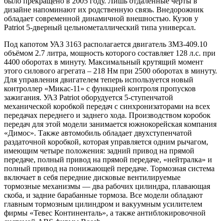
было прекращено в 2005 году. Лишь отдалённые черты в
дизайне напоминают их родственную связь. Внедорожник
обладает современной динамичной внешностью. Кузов у
Patriot 5-дверный цельнометаллический типа универсал.
Под капотом УАЗ 3163 располагается двигатель ЗМЗ-409.10
объёмом 2.7 литра, мощность которого составляет 128 л.с. при
4400 оборотах в минуту. Максимальный крутящий момент
этого силового агрегата – 218 Нм при 2500 оборотах в минуту.
Для управления двигателем теперь используется новый
контроллер «Микас-11» с функцией контроля пропусков
зажигания. УАЗ Patriot оборудуется 5-ступенчатой
механической коробкой передач с синхронизаторами на всех
передачах переднего и заднего хода. Производством коробок
передач для этой модели занимается южнокорейская компания
«Димос». Также автомобиль обладает двухступенчатой
раздаточной коробкой, которая управляется одним рычагом,
имеющим четыре положения: задний привод на прямой
передаче, полный привод на прямой передаче, «нейтралка» и
полный привод на понижающей передаче. Тормозная система
включает в себя передние дисковые вентилируемые
тормозные механизмы — два рабочих цилиндра, плавающая
скоба, и задние барабанные тормоза. Все модели обладают
главным тормозным цилиндром и вакуумным усилителем
фирмы «Тевес Континенталь», а также антиблокировочной