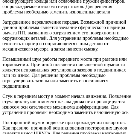
блокирующего кольца или ослабление пружин фиксаторов,
сопровождаемое износом гнезд штоков. Для решения
проблемы необходимо заменить изношенные детали.
Затрудненное переключение передач. Возможной причиной
данной проблемы является заедание сферического шарнира
рычага ПП, вызванного загрязнением его поверхности и
окружающих деталей. Для устранения проблемы необходимо
очистить шарнир и сопрягающиеся с ним детали от
механического мусора, а затем нанести смазку.
Повышенный шум работы переднего моста при разгоне или
торможении. Причиной появления повышенной шумности
является неправильная регулировка зазоров в подшипниках
или их износ. Для решения проблемы необходимо
отрегулировать зазоры или заменить износившиеся
подшипники.
Стук в переднем мосту в момент начала движения. Появление
стучащих звуков в момент начала движения провоцируется
износом оси сателлитов механизма дифференциала. Для
устранения проблемы необходимо заменить изношенную ось.
Посторонний шум в подвеске при прохождении поворотов.
Как правило, причиной возникновения посторонних шумов
является износ ШРУСа. Для решения проблемы необходимо