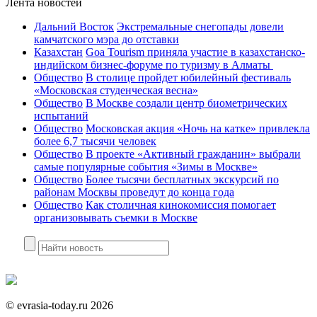
Лента новостей
Дальний Восток
Экстремальные снегопады довели
камчатского мэра до отставки
Казахстан
Goa Tourism приняла участие в казахстанско-
индийском бизнес-форуме по туризму в Алматы
Общество
В столице пройдет юбилейный фестиваль
«Московская студенческая весна»
Общество
В Москве создали центр биометрических
испытаний
Общество
Московская акция «Ночь на катке» привлекла
более 6,7 тысячи человек
Общество
В проекте «Активный гражданин» выбрали
самые популярные события «Зимы в Москве»
Общество
Более тысячи бесплатных экскурсий по
районам Москвы проведут до конца года
Общество
Как столичная кинокомиссия помогает
организовывать съемки в Москве
©
evrasia-today.ru
2026