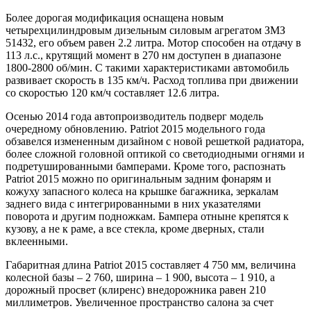
Более дорогая модификация оснащена новым
четырехцилиндровым дизельным силовым агрегатом ЗМЗ
51432, его объем равен 2.2 литра. Мотор способен на отдачу в
113 л.с., крутящий момент в 270 нм доступен в диапазоне
1800-2800 об/мин. С такими характеристиками автомобиль
развивает скорость в 135 км/ч. Расход топлива при движении
со скоростью 120 км/ч составляет 12.6 литра.
Осенью 2014 года автопроизводитель подверг модель
очередному обновлению. Patriot 2015 модельного года
обзавелся измененным дизайном с новой решеткой радиатора,
более сложной головной оптикой со светодиодными огнями и
подретушированными бамперами. Кроме того, распознать
Patriot 2015 можно по оригинальным задним фонарям и
кожуху запасного колеса на крышке багажника, зеркалам
заднего вида с интегрированными в них указателями
поворота и другим подножкам. Бампера отныне крепятся к
кузову, а не к раме, а все стекла, кроме дверных, стали
вклеенными.
Габаритная длина Patriot 2015 составляет 4 750 мм, величина
колесной базы – 2 760, ширина – 1 900, высота – 1 910, а
дорожный просвет (клиренс) внедорожника равен 210
миллиметров. Увеличенное пространство салона за счет