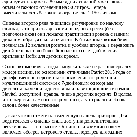
сдвинутых к корме на 80 мм задних сидений уменьшило
объем багажного отделения на 50 литров. Теперь
вместительность багажника ограничена 1 150 литрами.
Сиденья второго ряда лишились регулировки по наклону
спинки, зато при складывании передних кресел (без
подголовников) они ложатся практически вровень с задним
диваном, образуя спальное место. В багажнике автомобиля
появилась 12-вольтная розетка и удобная шторка, а перевозить
детей теперь стало более безопасно за счет добавления
крепления Isofix для детских кресел.
Салон автомобиля за годы выпуска также не раз подвергался
модернизации, но основными отличиями Patriot 2015 года от
дореформенной версии стало появление современной
мультимедийной системы с 7-дюймовым сенсорным
дисплеем, камерой заднего вида и навигационной системой
Navitel, доступной, правда, лишь в дорогих версиях. В целом,
интерьер стал намного современней, а материалы и сборка
салона более качественные.
Тут же можно отметить измененную панель приборов. Для
водительского сиденья стала доступна дополнительная
регулировка — по высоте. Опционный «зимний пакет»
включает обогрев ветрового стекла, подогрев для задних