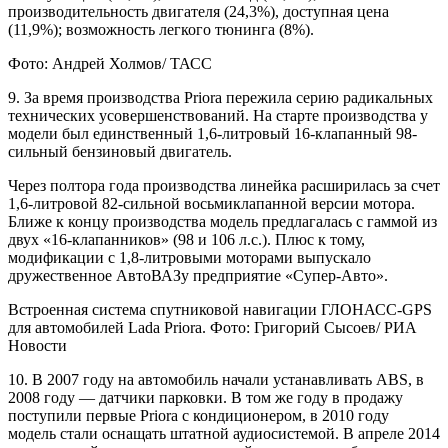
производительность двигателя (24,3%), доступная цена
(11,9%); возможность легкого тюнинга (8%).
Фото: Андрей Холмов/ ТАСС
9. За время производства Priora пережила серию радикальных
технических усовершенствований. На старте производства у
модели был единственный 1,6-литровый 16-клапанный 98-
сильный бензиновый двигатель.
Через полтора года производства линейка расширилась за счет
1,6-литровой 82-сильной восьмиклапанной версии мотора.
Ближе к концу производства модель предлагалась с гаммой из
двух «16-клапанников» (98 и 106 л.с.). Плюс к тому,
модификации с 1,8-литровыми моторами выпускало
дружественное АвтоВАЗу предприятие «Супер-Авто».
Встроенная система спутниковой навигации ГЛОНАСС-GPS
для автомобилей Lada Priora. Фото: Григорий Сысоев/ РИА
Новости
10. В 2007 году на автомобиль начали устанавливать ABS, в
2008 году — датчики парковки. В том же году в продажу
поступили первые Priora с кондиционером, в 2010 году
модель стали оснащать штатной аудиосистемой. В апреле 2014