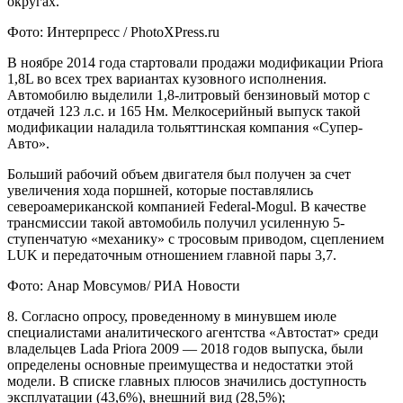
округах.
Фото: Интерпресс / PhotoXPress.ru
В ноябре 2014 года стартовали продажи модификации Priora
1,8L во всех трех вариантах кузовного исполнения.
Автомобилю выделили 1,8-литровый бензиновый мотор с
отдачей 123 л.с. и 165 Нм. Мелкосерийный выпуск такой
модификации наладила тольяттинская компания «Супер-
Авто».
Больший рабочий объем двигателя был получен за счет
увеличения хода поршней, которые поставлялись
североамериканской компанией Federal-Mogul. В качестве
трансмиссии такой автомобиль получил усиленную 5-
ступенчатую «механику» с тросовым приводом, сцеплением
LUK и передаточным отношением главной пары 3,7.
Фото: Анар Мовсумов/ РИА Новости
8. Согласно опросу, проведенному в минувшем июле
специалистами аналитического агентства «Автостат» среди
владельцев Lada Priora 2009 — 2018 годов выпуска, были
определены основные преимущества и недостатки этой
модели. В списке главных плюсов значились доступность
эксплуатации (43,6%), внешний вид (28,5%);