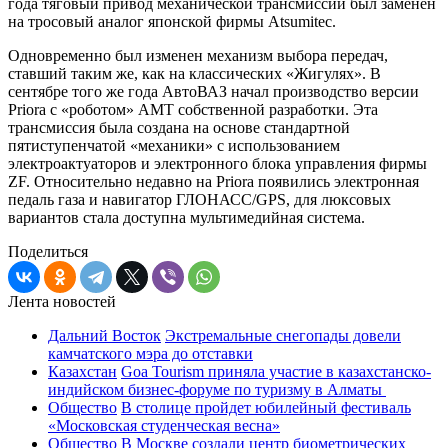
года тяговый привод механической трансмиссии был заменен
на тросовый аналог японской фирмы Atsumitec.
Одновременно был изменен механизм выбора передач,
ставший таким же, как на классических «Жигулях». В
сентябре того же года АвтоВАЗ начал производство версии
Priora с «роботом» AMT собственной разработки. Эта
трансмиссия была создана на основе стандартной
пятиступенчатой «механики» с использованием
электроактуаторов и электронного блока управления фирмы
ZF. Относительно недавно на Priora появились электронная
педаль газа и навигатор ГЛОНАСС/GPS, для люксовых
вариантов стала доступна мультимедийная система.
Поделиться
Лента новостей
Дальний Восток
Экстремальные снегопады довели
камчатского мэра до отставки
Казахстан
Goa Tourism приняла участие в казахстанско-
индийском бизнес-форуме по туризму в Алматы
Общество
В столице пройдет юбилейный фестиваль
«Московская студенческая весна»
Общество
В Москве создали центр биометрических