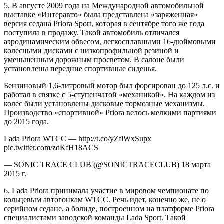
5. В августе 2009 года на Международной автомобильной
выставке «Интеравто» была представлена «заряженная»
версия седана Priora Sport, которая в сентябре того же года
поступила в продажу. Такой автомобиль отличался
аэродинамическим обвесом, легкосплавными 16-дюймовыми
колесными дисками с низкопрофильной резиной и
уменьшенным дорожным просветом. В салоне были
установлены передние спортивные сиденья.
Бензиновый 1,6-литровый мотор был форсирован до 125 л.с. и
работал в связке с 5-ступенчатой «механикой». На каждом из
колес были установлены дисковые тормозные механизмы.
Производство «спортивной» Priora велось мелкими партиями
до 2015 года.
Lada Priora WTCC — http://t.co/yZflWxSupx
pic.twitter.com/zdKfH18ACS
— SONIC TRACE CLUB (@SONICTRACECLUB) 18 марта
2015 г.
6. Lada Priora принимала участие в мировом чемпионате по
кольцевым автогонкам WTCC. Речь идет, конечно же, не о
серийном седане, а болиде, построенном на платформе Priora
специалистами заводской команды Lada Sport. Такой