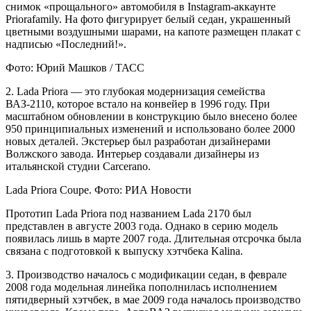
снимок «прощального» автомобиля в Instagram-аккаунте
Priorafamily. На фото фигурирует белый седан, украшенный
цветными воздушными шарами, на капоте размещен плакат с
надписью «Последний!».
Фото: Юрий Машков / ТАСС
2. Lada Priora — это глубокая модернизация семейства
ВАЗ-2110, которое встало на конвейер в 1996 году. При
масштабном обновлении в конструкцию было внесено более
950 принципиальных изменений и использовано более 2000
новых деталей. Экстерьер был разработан дизайнерами
Волжского завода. Интерьер создавали дизайнеры из
итальянской студии Carcerano.
Lada Priora Coupe. Фото: РИА Новости
Прототип Lada Priora под названием Lada 2170 был
представлен в августе 2003 года. Однако в серию модель
появилась лишь в марте 2007 года. Длительная отсрочка была
связана с подготовкой к выпуску хэтчбека Kalinа.
3. Производство началось с модификации седан, в феврале
2008 года модельная линейка пополнилась исполнением
пятидверный хэтчбек, в мае 2009 года началось производство