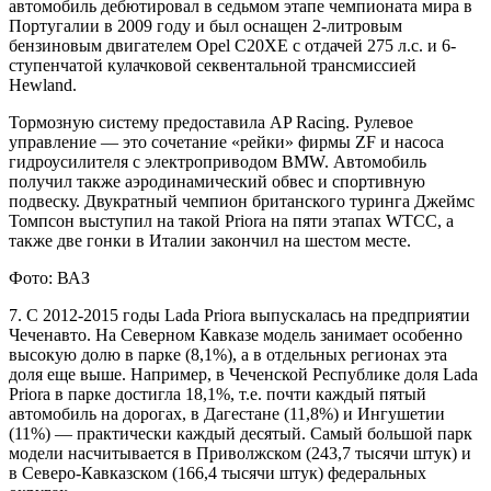
автомобиль дебютировал в седьмом этапе чемпионата мира в
Португалии в 2009 году и был оснащен 2-литровым
бензиновым двигателем Opel C20XE с отдачей 275 л.с. и 6-
ступенчатой кулачковой секвентальной трансмиссией
Hewland.
Тормозную систему предоставила AP Racing. Рулевое
управление — это сочетание «рейки» фирмы ZF и насоса
гидроусилителя с электроприводом BMW. Автомобиль
получил также аэродинамический обвес и спортивную
подвеску. Двукратный чемпион британского туринга Джеймс
Томпсон выступил на такой Priora на пяти этапах WTCC, а
также две гонки в Италии закончил на шестом месте.
Фото: ВАЗ
7. С 2012-2015 годы Lada Priora выпускалась на предприятии
Чеченавто. На Северном Кавказе модель занимает особенно
высокую долю в парке (8,1%), а в отдельных регионах эта
доля еще выше. Например, в Чеченской Республике доля Lada
Priora в парке достигла 18,1%, т.е. почти каждый пятый
автомобиль на дорогах, в Дагестане (11,8%) и Ингушетии
(11%) — практически каждый десятый. Самый большой парк
модели насчитывается в Приволжском (243,7 тысячи штук) и
в Северо-Кавказском (166,4 тысячи штук) федеральных