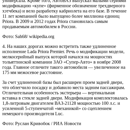
универсала. Кроме того, АвтоВАЗ выпускал малыми сериями
модификацию «купе» (фирменное обозначение трехдверного
хэтчбека) и вело разработку кабриолета на его базе. В течение
11 лет компанией было выпущено более миллиона единиц
Priora. В 2009 и 2012 годах Priora становилась самым
продаваемым автомобилем в России.
Фото: Sah68/ wikipedia.org
4. На наших дорогах можно встретить также удлиненное
исполнение Lada Priora Premier. Речь о модификации модели,
мелкосерийный выпуск которой начался на мощностях
тольяттинской компании ЗАО «Супер-Авто» в ноябре 2008
года. Главное отличите такого автомобиля — увеличенное на
175 мм межосевое расстояние.
За счет удлиненной базы был расширен проем задней двери,
что облегчило посадку и добавило места задним пассажирам.
Отличительная особенность экстерьера — вертикальная
вставка в стекле задней двери. Модификация комплектовалась
1,8-литровым двигателем ВАЗ-21128 мощностью 100 л.с. и
усиленной 5-ступенчатой «механикой» со сцеплением
немецкого производителя Luc.
Фото: Руслан Кривобок / РИА Новости