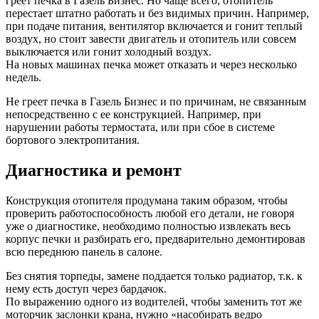
греет печка в Газель Бизнес. Но чаще всего, отопитель
перестает штатно работать и без видимых причин. Например,
при подаче питания, вентилятор включается и гонит теплый
воздух, но стоит завести двигатель и отопитель или совсем
выключается или гонит холодный воздух.
На новых машинах печка может отказать и через несколько
недель.
Не греет печка в Газель Бизнес и по причинам, не связанным
непосредственно с ее конструкцией. Например, при
нарушении работы термостата, или при сбое в системе
бортового электропитания.
Диагностика и ремонт
Конструкция отопителя продумана таким образом, чтобы
проверить работоспособность любой его детали, не говоря
уже о диагностике, необходимо полностью извлекать весь
корпус печки и разбирать его, предварительно демонтировав
всю переднюю панель в салоне.
Без снятия торпеды, замене поддается только радиатор, т.к. к
нему есть доступ через бардачок.
По выражению одного из водителей, чтобы заменить тот же
моторчик заслонки крана, нужно «насобирать ведро