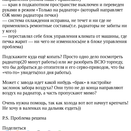
— кран в подкапотном пространстве выключен и переведен
руками в режим «Только на радиатор» (который направляет
ОЖ мимо радиатора печки)
— система охлаждения исправна, не течет и ни где не
применялись ремонтные составы(т.е. радиаторы не забиты ни
у кого)
— переставлял себе блок управления климата от машины, где
печка жарит — ни чего не изменилось(не в блоке управления
проблема)
Подскажите куда ещё копать? Просто одно дело посмотреть
радиатор(20 минут работы) или же разобрать ВСЮ торпеду,
что бы добраться до отопителя и его серво-приводов, что бы
«что-то» увидеть(пол дня работы).
Может с завода идет какой нибудь «брак» в настройке
заслонок забора воздуха? Они тупо не до конца направляют
воздух на радиатор, а часть пропускают мимо?
Очень нужна помощь, так как холода вот вот начнут крепчать!
Не хочу в валенках на дальняк ездить))
P.S. Проблема решена
Поделиться