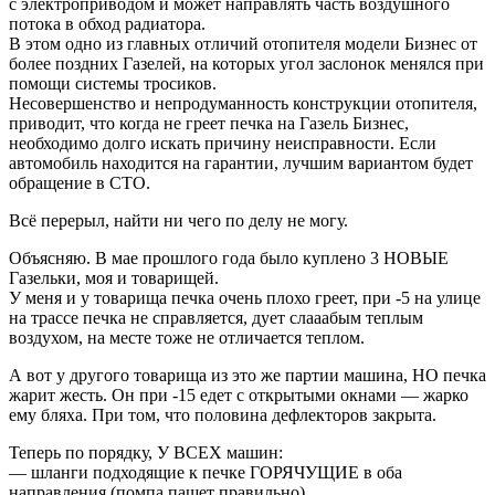
с электроприводом и может направлять часть воздушного
потока в обход радиатора.
В этом одно из главных отличий отопителя модели Бизнес от
более поздних Газелей, на которых угол заслонок менялся при
помощи системы тросиков.
Несовершенство и непродуманность конструкции отопителя,
приводит, что когда не греет печка на Газель Бизнес,
необходимо долго искать причину неисправности. Если
автомобиль находится на гарантии, лучшим вариантом будет
обращение в СТО.
Всё перерыл, найти ни чего по делу не могу.
Объясняю. В мае прошлого года было куплено 3 НОВЫЕ
Газельки, моя и товарищей.
У меня и у товарища печка очень плохо греет, при -5 на улице
на трассе печка не справляется, дует слааабым теплым
воздухом, на месте тоже не отличается теплом.
А вот у другого товарища из это же партии машина, НО печка
жарит жесть. Он при -15 едет с открытыми окнами — жарко
ему бляха. При том, что половина дефлекторов закрыта.
Теперь по порядку, У ВСЕХ машин:
— шланги подходящие к печке ГОРЯЧУЩИЕ в оба
направления (помпа пашет правильно)