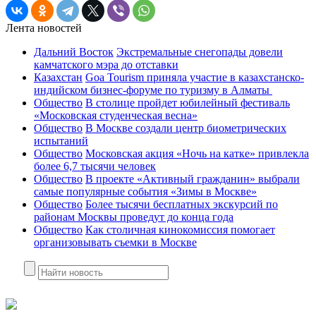
Лента новостей
Дальний Восток
Экстремальные снегопады довели
камчатского мэра до отставки
Казахстан
Goa Tourism приняла участие в казахстанско-
индийском бизнес-форуме по туризму в Алматы
Общество
В столице пройдет юбилейный фестиваль
«Московская студенческая весна»
Общество
В Москве создали центр биометрических
испытаний
Общество
Московская акция «Ночь на катке» привлекла
более 6,7 тысячи человек
Общество
В проекте «Активный гражданин» выбрали
самые популярные события «Зимы в Москве»
Общество
Более тысячи бесплатных экскурсий по
районам Москвы проведут до конца года
Общество
Как столичная кинокомиссия помогает
организовывать съемки в Москве