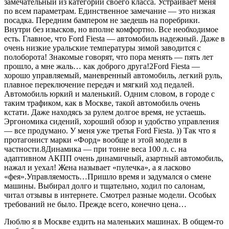
замечательный из категории своего класса. Устраивает меня
по всем параметрам. Единственное замечание — это низкая
посадка. Передним бампером не заедешь на поребрики.
Внутри без изысков, но вполне комфортно. Все необходимое
есть. Главное, что Ford Fiesta — автомобиль надежный. Даже в
очень низкие уральские температуры зимой заводится с
полоборота! Знакомые говорят, что пора менять — пять лет
прошло, а мне жаль… как доброго друга!2Ford Fiesta —
хорошо управляемый, маневренный автомобиль, легкий руль,
плавное переключение передач и мягкий ход педалей.
Автомобиль юркий и маленький. Одним словом, в городе с
таким трафиком, как в Москве, такой автомобиль очень
кстати. Даже находясь за рулем долгое время, не устаешь.
Эргономика сидений, хороший обзор и удобство управления
— все продумано. У меня уже третья Ford Fiesta. )) Так что я
протагонист марки «Форд» вообще и этой модели в
частности.8Динамика — при тонне веса 100 л. с. на
адаптивном АКПП очень динамичный, азартный автомобиль,
нажал и уехал! Жена называет «пулечка», а я ласково
«фея».Управляемость…Пришло время и задумался о смене
машины. Выбирал долго и тщательно, ходил по салонам,
читал отзывы в интернете. Смотрел разные модели. Особых
требований не было. Прежде всего, конечно цена…
Люблю я в Москве ездить на маленьких машинах. В общем-то