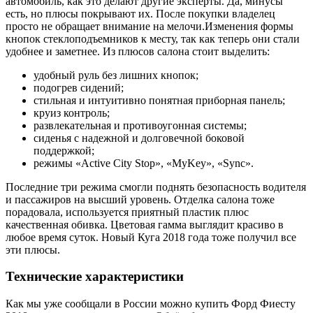
автомобиль, как это делают другие эксперты. Да, минусы
есть, но плюсы покрывают их. После покупки владелец
просто не обращает внимание на мелочи.Изменения формы
кнопок стеклоподъемников к месту, так как теперь они стали
удобнее и заметнее. Из плюсов салона стоит выделить:
удобный руль без лишних кнопок;
подогрев сидений;
стильная и интуитивно понятная приборная панель;
круиз контроль;
развлекательная и противоугонная системы;
сиденья с надежной и долговечной боковой
поддержкой;
режимы «Active City Stop», «MyKey», «Sync».
Последние три режима смогли поднять безопасность водителя
и пассажиров на высший уровень. Отделка салона тоже
порадовала, используется приятный пластик плюс
качественная обивка. Цветовая гамма выглядит красиво в
любое время суток. Новый Куга 2018 года тоже получил все
эти плюсы.
Технические характеристики
Как мы уже сообщали в России можно купить Форд Фиесту