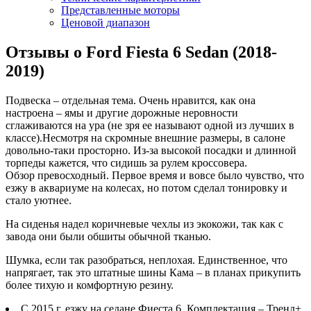
Представленные моторы
Ценовой диапазон
Отзывы о Ford Fiesta 6 Sedan (2018-
2019)
Подвеска – отдельная тема. Очень нравится, как она
настроена – ямы и другие дорожные неровности
сглаживаются на ура (не зря ее называют одной из лучших в
классе).Несмотря на скромные внешние размеры, в салоне
довольно-таки просторно. Из-за высокой посадки и длинной
торпеды кажется, что сидишь за рулем кроссовера.
Обзор превосходный. Первое время и вовсе было чувство, что
езжу в аквариуме на колесах, но потом сделал тонировку и
стало уютнее.
На сиденья надел коричневые чехлы из экокожи, так как с
завода они были обшиты обычной тканью.
Шумка, если так разобраться, неплохая. Единственное, что
напрягает, так это штатные шины Кама – в планах прикупить
более тихую и комфортную резину.
С 2015 г. езжу на седане Фиеста 6. Комплектация – Тренд+