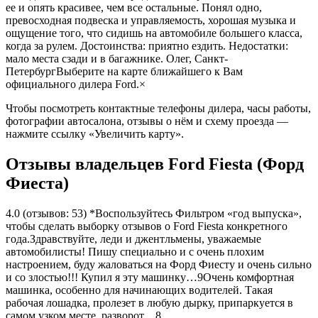
ее и опять красивее, чем все остальные. Понял одно,
превосходная подвеска и управляемость, хорошая музыка и
ощущение того, что сидишь на автомобиле большего класса,
когда за рулем. Достоинства: приятно ездить. Недостатки:
мало места сзади и в багажнике. Олег, Санкт-
ПетербургВыберите на карте ближайшего к Вам
официального дилера Ford.×
Чтобы посмотреть контактные телефоны дилера, часы работы,
фотографии автосалона, отзывы о нём и схему проезда —
нажмите ссылку «Увеличить карту».
Отзывы владельцев Ford Fiesta (Форд
Фиеста)
4.0 (отзывов: 53) *Воспользуйтесь Фильтром «год выпуска»,
чтобы сделать выборку отзывов о Ford Fiesta конкретного
года.Здравствуйте, леди и джентльмены, уважаемые
автомобилисты! Пишу специально и с очень плохим
настроением, буду жаловаться на Форд Фиесту и очень сильно
и со злостью!!! Купил я эту машинку…9Очень комфортная
машинка, особенно для начинающих водителей. Такая
рабочая лошадка, пролезет в любую дырку, припаркуется в
самом узком месте, разворот…8