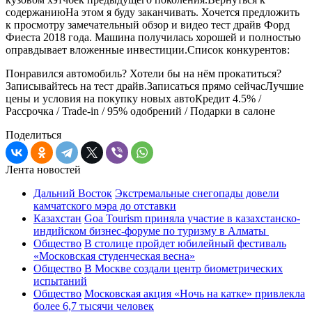
содержаниюНа этом я буду заканчивать. Хочется предложить
к просмотру замечательный обзор и видео тест драйв Форд
Фиеста 2018 года. Машина получилась хорошей и полностью
оправдывает вложенные инвестиции.Список конкурентов:
Понравился автомобиль? Хотели бы на нём прокатиться?
Записывайтесь на тест драйв.Записаться прямо сейчасЛучшие
цены и условия на покупку новых автоКредит 4.5% /
Рассрочка / Trade-in / 95% одобрений / Подарки в салоне
Поделиться
Лента новостей
Дальний Восток
Экстремальные снегопады довели
камчатского мэра до отставки
Казахстан
Goa Tourism приняла участие в казахстанско-
индийском бизнес-форуме по туризму в Алматы
Общество
В столице пройдет юбилейный фестиваль
«Московская студенческая весна»
Общество
В Москве создали центр биометрических
испытаний
Общество
Московская акция «Ночь на катке» привлекла
более 6,7 тысячи человек