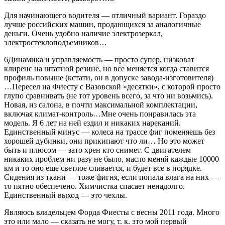
Для начинающего водителя — отличный вариант. Гораздо
лучше российских машин, продающихся за аналогичные
деньги. Очень удобно наличие электрозеркал,
электростеклоподъемников…
6Динамика и управляемость — просто супер, низковат
клиренс на штатной резине, но все меняется когда ставится
профиль повыше (кстати, он в допуске завода-изготовителя)
…Пересел на Фиесту с Вазовской «десятки», с которой просто
глупо сравнивать (не тот уровень всего, за что ни возьмись).
Новая, из салона, в почти максимальной комплектации,
включая климат-контроль…Мне очень понравилась эта
модель. Я 6 лет на ней ездил и никаких нареканий.
Единственный минус — колеса на трассе фиг поменяешь без
хорошей дубинки, они прикипают что ли… Но это может
быть и плюсом — зато хрен кто снимет. С двигателем
никаких проблем ни разу не было, масло меняй каждые 10000
км и то оно еще светлое сливается, и будет все в порядке.
Сидения из ткани — тоже фигня, если попала влага на них —
то пятно обеспечено. Химчистка спасает ненадолго.
Единственный выход — это чехлы.
Являюсь владельцем Форда Фиесты с весны 2011 года. Много
это или мало — сказать не могу, т. к. это мой первый