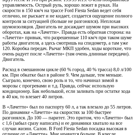
управляемость. Острый руль, хорошо лежит в руках. На
скорости в 150 км/ч на трассе Ford Fiesta Sedan ведет себя
отлично, не рыскает и не кидает, создается ощущение полного
контроля за ситуацией (больше не разгонялся). Неплохая
шумоизоляция. Двигатель не досаждает шумом при высоких
оборотах, как на «Лачетти». Правда есть обратная сторона: на
«Лачетти» привык, что разрешенные 110 км/ч при таком шуме
работы двигателя, а здесь смотришь на спидометр, а там уже
120. Коробка передач. Рычаг МКП удобен, ходы короткие, что
очень радует после «Лачетти» (там очень длинные передачи).
Двигатель.
Расход в смешанном цикле (60 % город, 40 % трасса) 8,0 л/100
км. При обкатке был в районе 9. Чем дальше, тем меньше.
Сыграло, конечно, свою роль и то, что начинал зимой в
морозы с прогревами и т.д. Правда, сейчас использую
кондиционер. Бак небольшой, если заливать при остатке хода
в 40 км, то влезает 40 литров.
В «Лачетти» был по паспорту 60 л, а так влезало до 55 литров.
По динамике «Лачетти» на скоростях за 100 быстрее
разгонялся. До 100 — паритет. Это притом, что «Лачетти» был
с 1,6 (забыл сразу написать) и ее динамики хватало на все
случаи жизни. Салон. В Ford Fiesta Sedan посадка высокая в
отличие от «Лачетти». Мне нравится больше. В кресле