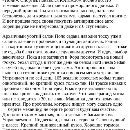
«Пони». Спортаж показался КАМАЗом после Рио. Но
тяжелый даже для 2.0 литрового прожорливого движка. И
передний привод. Пытаться осваивать загород на таком
бесполезно, да и кредит начал тянуть карман наступал кризис.
И вот пришла пора снова покупать антикризисное авто.
Корейцы уже не интересовали даже и с 6 ступенями.
Архаичный убогий салон Поло седана наводил тоску уже в
салоне, да еще и проблемный стучащий двигатель. Рапид с
его картонным кузовом и ценником из другого класса — тоже
не судьба была стать моим следующим другом. И вдруг выбор
закончился. Пока я не заглянул в Форд посмотреть на новый
Фокус. Уехал оттуда в этот же день на белом Ford Fiesta Sedan
с кучей подарков и еще с деньгами. Авто прошлого года
вышло на сотню ниже ценника и во всем меня устраивало.
Устраивает и по сей день. 105 реально взрослых кобыл тащат
однотонный, но крепкий кузов только так. На трассе никаких
проблем с обгоном 4 и вперед. В мотор не заглядываю по
полгода кроме как долить омывателя. Что такое расход масла
или не заводится в 30, не знаю. Машинка для тех, кому она
нравится. Про проблемы, которые пишут, могу сказать одно
— берите механику, не берите робот и будет вам счастье.
Достоинства: компактная, но с отдельным багажником.
Управляемость. Подвеска идеально настроена. Салон лучший
в классе. Крепкий оцинкованный кузов. Хорошие тормоза.