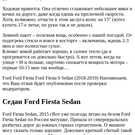
Ходовая нравится. Она отлично сглаживает небольшие ямки и
кочки на дороге, даже когда едешь на приличной скорости.
Хотя, возможно, отчасти в этом заслуга колес на 15” (хотел
купить 17-е литье, но руки так и не дошли).
Зимний пакет – полезная вещь, особенно с нашей погодой. От
подогрева стекла и вовсе в восторге – включаешь, ждешь 2-3
мин и оно полностью сухое.
Климат зимой работает хорошо, в салоне тепло (да и
прогревается он довольно быстро). А вот летом, когда на
улице +30 и больше, ощутимо снижается мощность мотора –
первые 10-15 мин так вообще…
Ford Ford Fiesta Ford Fiesta 6 Sedan (2018-2019) Напоминаем,
что Ваш отзыв будет опубликован после проверки
модератором.
Седан Ford Fiesta Sedan
Ford Fiesta Sedan, 2015 гВот уже полгода летаю на белом Ford
Fiesta Sedan по России матушке. Прошла от североуральских
разбитых дорог до южных горных серпантинов. О машине
могу сказать только хорошее. Довольно крепкий сбитый такой