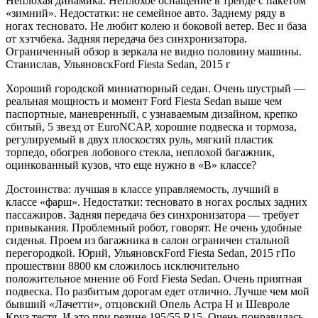
Неплохая динамика. Неплохое оснащение в тренде с пакетом
«зимний». Недостатки: не семейное авто. Заднему ряду в
ногах тесновато. Не любит колею и боковой ветер. Вес и база
от хэтчбека. Задняя передача без синхронизатора.
Ограниченный обзор в зеркала не видно половину машины.
Станислав, УльяновскFord Fiesta Sedan, 2015 г
Хороший городской миниатюрный седан. Очень шустрый —
реальная мощность и момент Ford Fiesta Sedan выше чем
паспортные, маневренный, с узнаваемым дизайном, крепко
сбитый, 5 звезд от EuroNCAP, хорошие подвеска и тормоза,
регулируемый в двух плоскостях руль, мягкий пластик
торпедо, обогрев лобового стекла, неплохой багажник,
оцинкованный кузов, что еще нужно в «В» классе?
Достоинства: лучшая в классе управляемость, лучший в
классе «фарш». Недостатки: тесновато в ногах рослых задних
пассажиров. Задняя передача без синхронизатора — требует
привыкания. Проблемный робот, говорят. Не очень удобные
сиденья. Проем из багажника в салон ограничен стальной
перегородкой. Юрий, УльяновскFord Fiesta Sedan, 2015 гПо
прошествии 8800 км сложилось исключительно
положительное мнение об Ford Fiesta Sedan. Очень приятная
подвеска. По разбитым дорогам едет отлично. Лучше чем мой
бывший «Лачетти», отцовский Опель Астра H и Шевроле
Круз тестя. И это при резине 195/55 R15. Очень понравилась