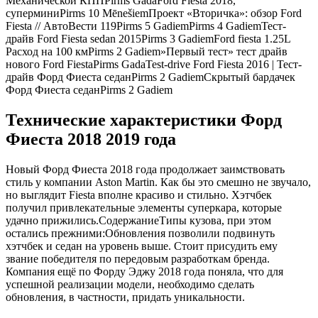
Механической КППPirms GadaFord Fiesta 2018,
суперминиPirms 10 MēnešiemПроект «Вторичка»: обзор Ford
Fiesta // АвтоВести 119Pirms 5 GadiemPirms 4 GadiemТест-
драйв Ford Fiesta sedan 2015Pirms 3 GadiemFord fiesta 1.25L
Расход на 100 кмPirms 2 Gadiem»Первый тест» тест драйв
нового Ford FiestaPirms GadaTest-drive Ford Fiesta 2016 | Тест-
драйв Форд Фиеста седанPirms 2 GadiemСкрытый бардачек
Форд Фиеста седанPirms 2 Gadiem
Технические характеристики Форд
Фиеста 2018 2019 года
Новый Форд Фиеста 2018 года продолжает заимствовать
стиль у компании Aston Martin. Как бы это смешно не звучало,
но выглядит Fiesta вполне красиво и стильно. Хэтчбек
получил привлекательные элементы суперкара, которые
удачно прижились.СодержаниеТипы кузова, при этом
остались прежними:Обновления позволили подвинуть
хэтчбек и седан на уровень выше. Стоит присудить ему
звание победителя по передовым разработкам бренда.
Компания ещё по Форду Эджу 2018 года поняла, что для
успешной реализации модели, необходимо сделать
обновления, в частности, придать уникальности.