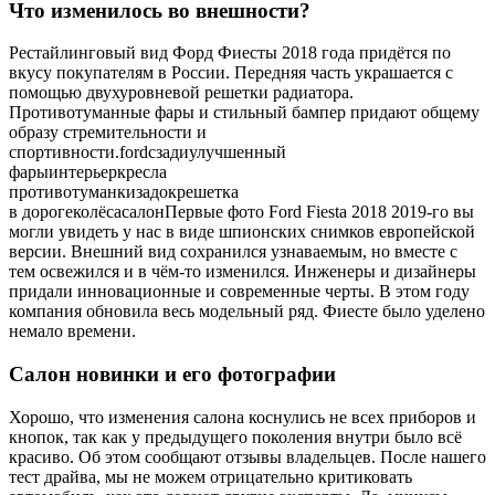
Что изменилось во внешности?
Рестайлинговый вид Форд Фиесты 2018 года придётся по
вкусу покупателям в России. Передняя часть украшается с
помощью двухуровневой решетки радиатора.
Противотуманные фары и стильный бампер придают общему
образу стремительности и
спортивности.fordсзадиулучшенный
фарыинтерьеркресла
противотуманкизадокрешетка
в дорогеколёсасалонПервые фото Ford Fiesta 2018 2019-го вы
могли увидеть у нас в виде шпионских снимков европейской
версии. Внешний вид сохранился узнаваемым, но вместе с
тем освежился и в чём-то изменился. Инженеры и дизайнеры
придали инновационные и современные черты. В этом году
компания обновила весь модельный ряд. Фиесте было уделено
немало времени.
Салон новинки и его фотографии
Хорошо, что изменения салона коснулись не всех приборов и
кнопок, так как у предыдущего поколения внутри было всё
красиво. Об этом сообщают отзывы владельцев. После нашего
тест драйва, мы не можем отрицательно критиковать