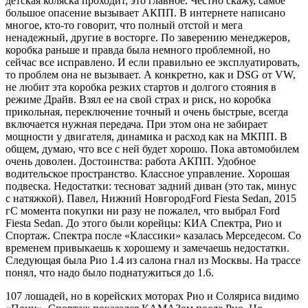
детская коляска проходит, это главное. Честно скажу, самое
большое опасение вызывает АКПП. В интернете написано
многое, кто-то говорит, что полный отстой и мега
ненадежный, другие в восторге. По заверению менеджеров,
коробка раньше и правда была немного проблемной, но
сейчас все исправлено. И если правильно ее эксплуатировать,
то проблем она не вызывает. А конкретно, как и DSG от VW,
не любит эта коробка резких стартов и долгого стояния в
режиме Драйв. Взял ее на свой страх и риск, но коробка
прикольная, переключение точный и очень быстрые, всегда
включается нужная передача. При этом она не забирает
мощности у двигателя, динамика и расход как на МКПП. В
общем, думаю, что все с ней будет хорошо. Пока автомобилем
очень доволен. Достоинства: работа АКПП. Удобное
водительское пространство. Классное управление. Хорошая
подвеска. Недостатки: тесноват задний диван (это так, минус
с натяжкой). Павел, Нижний НовгородFord Fiesta Sedan, 2015
гС момента покупки ни разу не пожалел, что выбрал Ford
Fiesta Sedan. До этого были корейцы: КИА Спектра, Рио и
Спортаж. Спектра после «Классики» казалась Мерседесом. Со
временем привыкаешь к хорошему и замечаешь недостатки.
Следующая была Рио 1.4 из салона гнал из Москвы. На трассе
понял, что надо было поднатужиться до 1.6.
107 лошадей, но в корейских моторах Рио и Соляриса видимо