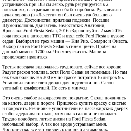
устраиваюсь при 183 см легко, руль регулируется в 2
плоскостях, настраиваю под себя без проблем. Руль лежит в
руках хорошо (в «Лачетти» он был очень уж большого
диаметра). Достоинства: приятная подвеска. Посадка.
Шумоизоляция. Двигатель. Недостатки: Анатолий,
ЯрославльFord Fiesta Sedan, 2016 гЗдравствуйте. 2 мая 2016
года поехал в автосалон ТТС и взял себе Ford Fiesta в кузове
седан. Выбирал из трех машин — Киа Рио, Солярис и Фиеста.
Выбор пал на Ford Fiesta Sedan в синем цвете. Пробег на
данный момент 1700 км. Что могу сказать. Машина
продолжает нравиться.
Третья передача включалась трудновато, сейчас все хорошо.
Радует расход топлива, хотя Поло Седан ел поменьше. Но там
бак был больше. На 300 км по трассе потратил 16 литров 95.
Установил синие светодиоды для подсветки ног. Салон
уютный и комфортный. Но есть и минусы.
Это очень слабое лакокрасочное покрытие. Сколы появились
на капоте, двери и пороге. Пришлось купить краску с кистью
и покрасить. Резиновые уплотнители на пассажирских дверях
слабо задерживают пыль, хотя она в салон и не попадает.
Трудно подобрать литые диски на Ford Fiesta Sedan,
небольшой выбор. А так все вроде устраивает меня.
Достоинства: все устраивает, отличный автомобиль.