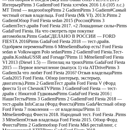
ИнтерьерPirms 3 GadiemFord Fiesta хэтчбек 2016 1.6 (105 л.с.)
MT Trend — видеообзорPirms 2 GadiemPirms 3 Gadiem#Самый
честный отзыв владельца. Ford Fiesta (Mk VI). 2013г.Pirms 2
GadiemОбзор Ford Fiesta sedan 2015 (Россия)Pirms 3
GadiemТест-драйв Ford Fiesta 2017. «2 Лошадиные силы»Pirms
GadaFord Fiesta. На что смотреть при покупке
автомобиля.Pirms GadaСДЕЛАНО В РОССИИ — FORD
FIESTA 2016Pirms GadaFord Fiesta 2018 — тест-драйв.
Одобряем переменыPirms 6 MēnešiemВыбор есть! Ford Fiesta
sedan и Volkswagen Polo sedanPirms 2 GadiemFord Fiesta.Тест-
драйв.KoshkaUSSR and Forsage7Pirms 11 MēnešiemFord Fiesta
VI 2013 (Diesel 1.5) — Пепелац на троихPirms GadaFord Fiesta
2015 — Первое впечатление (выпуск 1) via ATDrivePirms 3
GadiemЗа что любят Ford Fiesta 2016? Отзыв владельцаPirms
Gada2015 Ford Fiesta. Обзор (интерьер, экстерьер,
двигатель).Pirms 2 GadiemТест драйв Ford Fiesta V (Форд
фиеста 5) от ChesnokTVPirms 3 GadiemFord Fiesta — тест-
драйв с Никитой ГудковымPirms GadaFord Fiesta 2016 |
НашиТестыPirms 3 GadiemPirms 2 GadiemFord Fiesta 2018 —
тест-драйв InfoCar.ua (Форд Фиеста)Pirms GadaЧестный обзор
Ford Fiesta 7 поколения — от владелицы!Pirms 11
MēnešiemФорд Фиеста 2018. Народный тест. Ford Fiesta .Pirms
3 MēnešiemОтзыв владельца Ford Fiesta 2015. Обзор Форд
ФиестаPirms 2 Gadiemобзор Ford Fiesta Mk6 рестайлинг, с