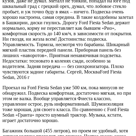
кузов, даже не думал. Металл не тонкий, попадал на юге под
шквальный град с грецкий орех, думал, что лобовое стекло
пробьет, и уж точно буду в ямах – ничего. Подвеска очень
хорошо настроена, самая середина. В такие колдобины залетал
в Башкирии, диски гнулись. Дорогу Ford Fiesta Sedan держит
нормально, корму не переставляет как бывшем «Рио»,
комфортная скорость до 140 км/ч, в зависимости от покрытия.
Ни гвоздя, ни жезла всем! Достоинства: подвеска.
Управляемость. Тормоза, несмотря что барабаны. Шикарный
мягкий пластик передней панели. Приборная панель без
лишних «наворотов». Приятная ненавязчивая подсветка.
Недостатки: тесновато в коленях сзади, особенно за
водителем. Задняя передача — без синхронизатора. Плохо
чувствуются задние габариты. Сергей, МоскваFord Fiesta
Sedan, 2016 г
Проехал на Ford Fiesta Sedan уже 500 км, пока минусов не
обнаружил. Подвеска комфортная, достаточно мягкая, но при
этом не валка. Вообще управляется Фиеста классно,
управление острое, руль информативный. Шумоизоляция
тоже хорошая, для своего класса. По сравнению с Ford Fiesta
Sedan «Гранта» просто шумный трактор. Музыка, кстати,
играет достаточно хорошо.
Багажник большой (455 литров), но проем не удобный, хотя