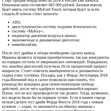
Старт продаж Форда Фиесты 2018 в России уже начался.
Начальная цена составляет 665 000 рублей. Базовая версия
будет иметь систему MyFord Touch, которая будет за всем
следить.В плюсы стоит записать:
ABS;
двухступенчатую систему подушек безопасности;
систему «MyKey»;
индикатор давления воздуха в шинах;
экономичные и динамичные двигатели;
иммобилайзер.
После тест драйва и обзора необходимо сделать вывод.
Машина является лучшим приобретением, так как конкуренты
на порядок отстали от американских инноваций. Порадовало,
что линейка двигателей получила 20-ти процентный прирост
мощности. Стоит отметить манёвренность и динамичность
седана плюс хэтчбека. Посадка, как у Форда Эксплорера 2018
года.Внешний вид и салон позволили нам понять, что
руководство концерна дала своим инженерам свободу
действий, после чего одобрило понравившийся вариант.
Плохо, что не все производители так делают. Тогда, возможно,
все модели были бы на порядок лучше. Если в вашем городе
нельзя сделать тест драйв Форда Фиеста 2018 года с новым
кузовом — седан, то запишитесь на обкатку машины с
кузовом хэтчбек предыдущего поколения.Вернуться к