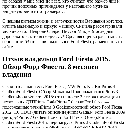
по барабану мне мнение всех, кто считает, что размер яиц и
прочих подобных причиндалов у настоящего мужика
напрямую зависит от размера…
С нашим ритмом жизни и загруженности Варшавки хотелось
купить маленькую и юркую машину. Сначала рассматривали
мелкие авто: Шевроле Спарк, Ниссан Микра (последняя
дороговато как-то выходила…* Средняя оценка расчитана на
основании 53 отзывов владельцев Ford Fiesta, размещенных на
сайте.
Отзыв владельца Ford Fiesta 2015.
Обзор Форд Фиеста. 8 месяцев
владения
Сравнительный тест: Ford Fiesta, VW Polo, Kia RioPirms 3
GadiemFord Fiesta. Обзор Михаила ПодорожанскогоPirms 3
GadiemФорд Фиеста 2015: отзыв после 2 лет эксплуатации и
нескольких ДТПPirms GadaPirms 7 dienāmFord fiesta —
подержанные тачкиPirms 3 Gadiemкороткий обзор Ford Fiesta
2012, 1.6 TDCi (читать описание)Pirms Gada34 Ford Fiesta 2009
(дни.ру)Pirms 7 GadiemНовый Ford Fiesta. Обзор.Pirms 2
GadiemFord Fiesta 2015: перезагрузкаPirms 3 GadiemFord Fiesta
— поговорим и поедем (4k)Pirms GadaFORD FIESTA 2015