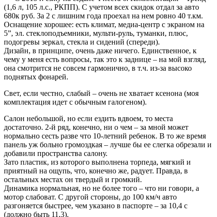
(1,6 л, 105 л.с., РКПП). С учетом всех скидок отдал за авто
680к руб. За 2 с лишним года проехал на нем ровно 40 т.км.
Оснащение хорошее: есть климат, медиа-центр с экраном на
5”, эл. стеклоподъемники, мульти-руль, туманки, плюс,
подогревы зеркал, стекла и сидений (спереди).
Дизайн, в принципе, очень даже ничего. Единственное, к
чему у меня есть вопросы, так это к заднице – на мой взгляд,
она смотрится не совсем гармонично, в т.ч. из-за высоко
поднятых фонарей.
Свет, если честно, слабый – очень не хватает ксенона (моя
комплектация идет с обычным галогеном).
Салон небольшой, но если ездить вдвоем, то места
достаточно. 2-й ряд, конечно, ни о чем – за мной может
нормально сесть разве что 10-летний ребенок. В то же время
панель уж больно громоздкая – лучше бы ее слегка обрезали и
добавили пространства салону.
Зато пластик, из которого выполнена торпеда, мягкий и
приятный на ощупь, что, конечно же, радует. Правда, в
остальных местах он твердый и громкий.
Динамика нормальная, но не более того – что ни говори, а
мотор слабоват. С другой стороны, до 100 км/ч авто
разгоняется быстрее, чем указано в паспорте – за 10,4 с
(должно быть 11,3).