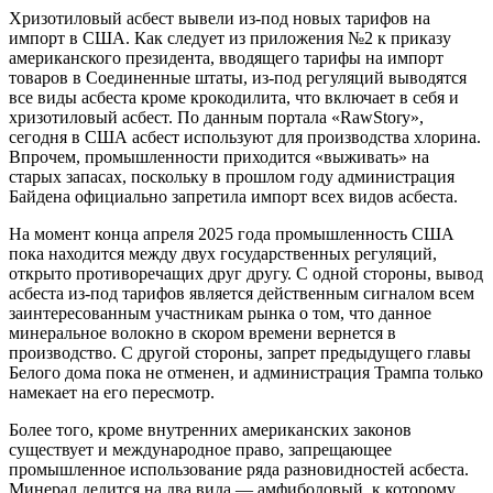
Хризотиловый асбест вывели из-под новых тарифов на
импорт в США. Как следует из приложения №2 к приказу
американского президента, вводящего тарифы на импорт
товаров в Соединенные штаты, из-под регуляций выводятся
все виды асбеста кроме крокодилита, что включает в себя и
хризотиловый асбест. По данным портала «RawStory»,
сегодня в США асбест используют для производства хлорина.
Впрочем, промышленности приходится «выживать» на
старых запасах, поскольку в прошлом году администрация
Байдена официально запретила импорт всех видов асбеста.
На момент конца апреля 2025 года промышленность США
пока находится между двух государственных регуляций,
открыто противоречащих друг другу. С одной стороны, вывод
асбеста из-под тарифов является действенным сигналом всем
заинтересованным участникам рынка о том, что данное
минеральное волокно в скором времени вернется в
производство. С другой стороны, запрет предыдущего главы
Белого дома пока не отменен, и администрация Трампа только
намекает на его пересмотр.
Более того, кроме внутренних американских законов
существует и международное право, запрещающее
промышленное использование ряда разновидностей асбеста.
Минерал делится на два вида — амфиболовый, к которому