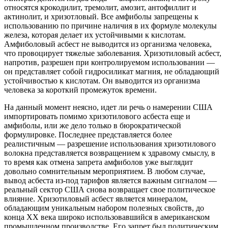
относятся крокодилит, тремолит, амозит, антофиллит и
актинолит, и хризотловый. Все амфиболы запрещены к
использованию по причине наличия в их формуле молекулы
железа, которая делает их устойчивыми к кислотам.
Амфиболовый асбест не выводится из организма человека,
что провоцирует тяжелые заболевания. Хризотиловый асбест,
напротив, разрешен при контролируемом использовании —
он представляет собой гидросиликат магния, не обладающий
устойчивостью к кислотам. Он выводится из организма
человека за короткий промежуток времени.
На данный момент неясно, идет ли речь о намерении США
импортировать помимо хризотилового асбеста еще и
амфиболы, или же дело только в бюрократической
формулировке. Последнее представляется более
реалистичным — разрешение использования хризотилового
волокна представляется возвращением к здравому смыслу, в
то время как отмена запрета амфиболов уже выглядит
довольно сомнительным мероприятием. В любом случае,
вывод асбеста из-под тарифов является важным сигналом —
реальный сектор США снова возвращает свое политическое
влияние. Хризотиловый асбест является минералом,
обладающим уникальным набором полезных свойств, до
конца XX века широко использовавшийся в американском
промышленном производстве. Его запрет был политическим