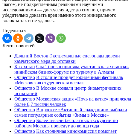
шагом, не подкрепленным реальными научными
исследованиями — дискуссия идет до сих пор, причем
убедительно доказать вред именно этого минерального
волокна так и не удалось.
Поделиться
Лента новостей
Дальний Восток
Экстремальные снегопады довели
камчатского мэра до отставки
Казахстан
Goa Tourism приняла участие в казахстанско-
индийском бизнес-форуме по туризму в Алматы
Общество
В столице пройдет юбилейный фестиваль
«Московская студенческая весна»
Общество
В Москве создали центр биометрических
испытаний
Общество
Московская акция «Ночь на катке» привлекла
более 6,7 тысячи человек
Общество
В проекте «Активный гражданин» выбрали
самые популярные события «Зимы в Москве»
Общество
Более тысячи бесплатных экскурсий по
районам Москвы проведут до конца года
Общество
Как столичная кинокомиссия помогает